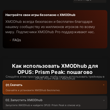
Настройте свои игры безопасно с XMODhub
XMODhub всегда безопасен и бесплатен благодаря
нашему сообществу из миллионов игроков по всему
миру. Подписчики XMODhub Pro поддерживают нас.
FAQs
Как использовать XMODhub для
OPUS: Prism Peak: пошагово
Следуйте этим простым шагам, чтобы начать использовать трейнеры в
OPUS: Prism Peak с XMODhub
Скачать
01.
Скачайте и установите XMODhub бесплатно.
Запустить XMODhub
02.
Запустите XMODhub и найдите OPUS: Prism Peak в списке игр.