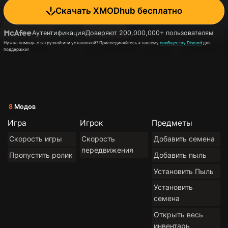
Скачать XMODhub бесплатно
Аутентификация
Доверяют 200,000,000+ пользователям
Нужна помощь с загрузкой или установкой? Присоединяйтесь к нашему
сообществу Discord
для
поддержки!
8
Модов
Игра
Игрок
Предметы
Скорость игры
Скорость
Добавить семена
передвижения
Пропустить ролик
Добавить пыль
Установить Пыль
Установить
семена
Открыть весь
инвентарь