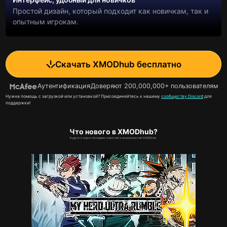
Простой дизайн, который подходит как новичкам, так и
опытным игрокам.
Скачать XMODhub бесплатно
Аутентификация
Доверяют 200,000,000+ пользователям
Нужна помощь с загрузкой или установкой? Присоединяйтесь к нашему
сообществу Discord
для
поддержки!
Что нового в XMODhub?
Будьте в курсе последних новостей и возможностей XMODhub.