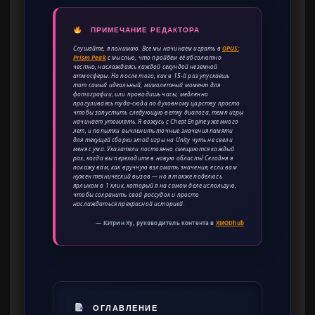
ПРИМЕЧАНИЕ РЕДАКТОРА
Слушайте, я понимаю. Все мы начинаем играть в
OPUS:
Prism Peak
с мыслью, что пройдем её абсолютно
честно, наслаждаясь каждой секундой неземной
атмосферы. Но после того, как в 15-й раз упускаешь
тот самый идеальный, мимолетный момент для
фотографии, или проводишь часы, медленно
прогуливаясь туда-сюда по духовному царству просто
чтобы запустить следующую ветку диалога, темп игры
начинает утомлять. Я вожусь с Cheat Engine уже много
лет, и попытки вычленить точные значения памяти
для текущей сборки этой игры на Unity чуть не свели
меня с ума. Указатели постоянно смещаются каждый
раз, когда вы переходите в новую область! Сегодня я
покажу вам, как вручную взломать значения, если вам
нужен технический вызов — но я также поделюсь
ярлыком в 1 клик, который я на самом деле использую,
чтобы сохранить свой рассудок и просто
наслаждаться прекрасной историей.
— Кэтрин Ху, руководитель контента в
XMODhub
ОГЛАВЛЕНИЕ