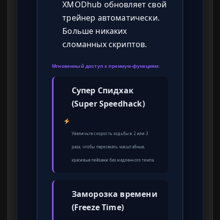
XMODhub обновляет свой
трейнер автоматически.
Больше никаких
сломанных скриптов.
Мгновенный доступ к премиум-функциям:
Супер Спидхак
(Super Speedhack)
Увеличьте скорость ходьбы в 2 или 3
раза, чтобы пересекать масштабные,
красивые пейзажи без медленного темпа.
Заморозка времени
(Freeze Time)