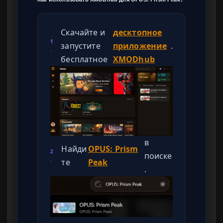
Скачайте и
десктопное
1
запустите
приложение
.
.
бесплатное
XMODhub
в
Найди
OPUS: Prism
2
поиске
.
те
Peak
.