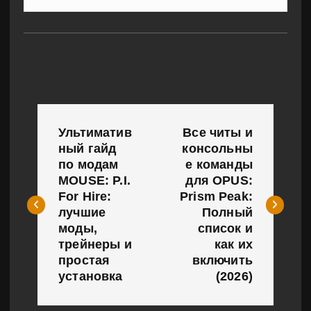
Н
Ультиматив
Все читы и
а
ный гайд
консольны
по модам
е команды
в
MOUSE: P.I.
для OPUS:
и
For Hire:
Prism Peak:
лучшие
Полный
г
моды,
список и
трейнеры и
как их
а
простая
включить
установка
(2026)
ц