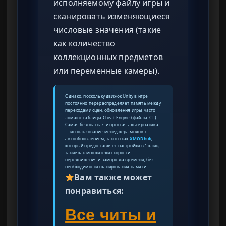
исполняемому файлу игры и
сканировать изменяющиеся
числовые значения (такие
как количество
коллекционных предметов
или переменные камеры).
Однако, поскольку движок Unity в игре
постоянно перераспределяет память между
переходами сцен, обновления игры часто
ломают таблицы Cheat Engine (файлы .CT).
Самая безопасная и простая альтернатива
— использование менеджера модов с
автообновлением, такого как
XMODhub
,
который предоставляет настройки в 1 клик,
такие как множители скорости
передвижения и заморозка времени, без
необходимости сканирования памяти.
Вам также может
понравиться:
Все читы и