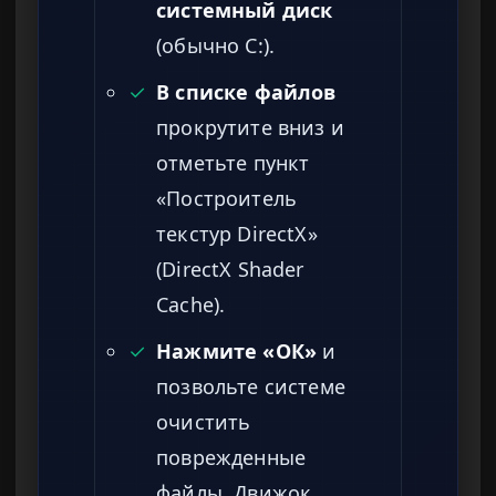
системный диск
(обычно C:).
✓
В списке файлов
прокрутите вниз и
отметьте пункт
«Построитель
текстур DirectX»
(DirectX Shader
Cache).
✓
Нажмите «ОК»
и
позвольте системе
очистить
поврежденные
файлы. Движок