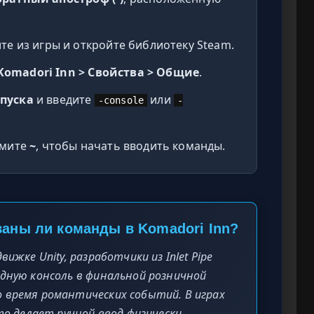
те из игры и откройте библиотеку Steam.
Komadori Inn > Свойства > Общие
.
пуска
и введите
или
-console
-
жмите
~
, чтобы начать вводить команды.
ваны ли команды в Komadori Inn?
ижке Unity, разработчики из Inlet Pipe
ндную консоль в финальной розничной
 время романтических событий. В играх
что делает ручной ввод физически