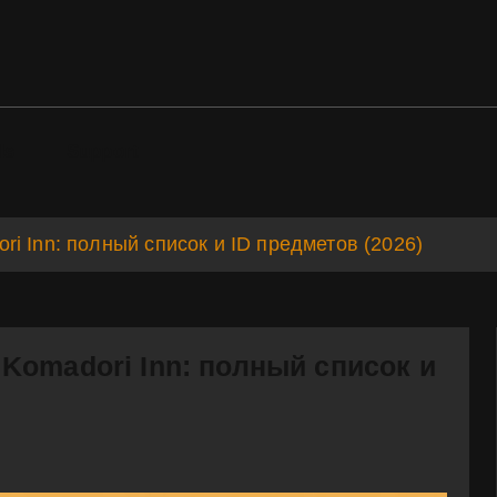
ds
Support
i Inn: полный список и ID предметов (2026)
Komadori Inn: полный список и