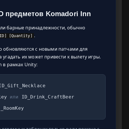
D предметов Komadori Inn
или барные принадлежности, обычно
.
ID] [Quantity]
о обновляются с новыми патчами для
 угадать их может привести к вылету игры.
 в рамках Unity:
D_Gift_Necklace
skey
или
ID_Drink_CraftBeer
_RoomKey
 огромных таблицах только ради романа с