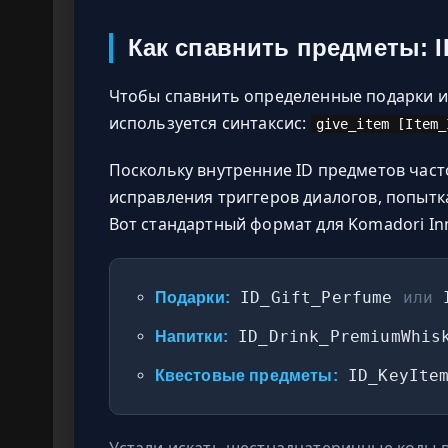
Как спавнить предметы: I
Чтобы спавнить определенные подарки 
используется синтаксис:
give_item [Item_
Поскольку внутренние ID предметов част
исправления триггеров диалогов, попытка
Вот стандартный формат для Komadori Inn
ID_Gift_Perfume
или
I
Подарки:
ID_Drink_PremiumWhi
Напитки:
ID_KeyItem
Квестовые предметы:
Устали искать шестнадцатеричные коды в