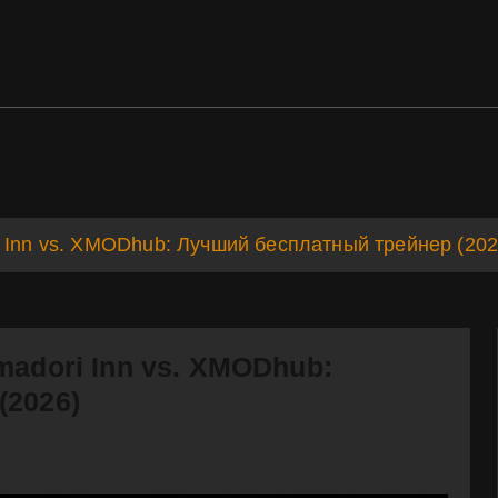
ds
Support
 Inn vs. XMODhub: Лучший бесплатный трейнер (202
madori Inn vs. XMODhub:
(2026)