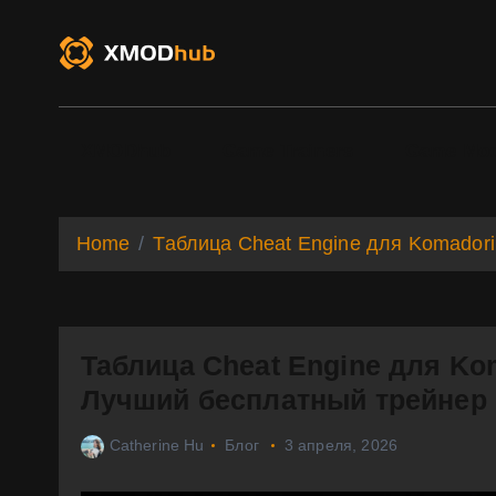
S
k
i
p
t
o
XMODhub
Game Trainers
Game Mo
c
o
n
t
Home
Таблица Cheat Engine для Komadori
e
n
t
Таблица Cheat Engine для Ko
Лучший бесплатный трейнер 
Catherine Hu
Блог
3 апреля, 2026