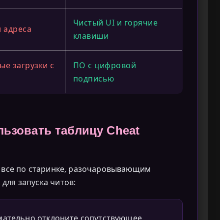
Чистый UI и горячие
и адреса
клавиши
ые загрузки с
ПО с цифровой
подписью
льзовать таблицу Cheat
ь все по старинке, разочаровывающим
для запуска читов:
имательно отклоните сопутствующее