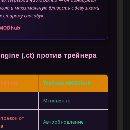
ргию и максимальную близость с девушками
 к старому способу».
MODhub
ngine (.ct) против трейнера
ne (.ct)
Трейнер XMODhub
Мгновенно
правок от
Автообновление
ва