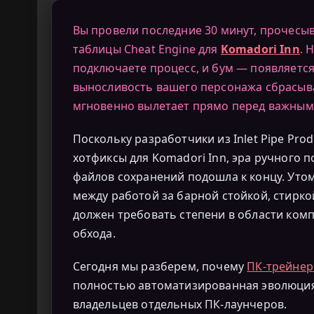
Вы провели последние 30 минут, прочесы
таблицы Cheat Engine для
Komadori Inn
. 
подключаете процесс, и бум — появляетс
выносливость вашего персонажа сбрасывае
мгновенно вылетает прямо перед важным
Поскольку разработчики из Inlet Pipe Pro
хотфиксы для Komadori Inn, эра ручного 
файлов сохранений подошла к концу. Уто
между работой за барной стойкой, стирко
должен требовать степени в области ком
обхода.
Сегодня мы разберем, почему
ПК-трейне
полностью автоматизированная эволюция 
владельцев отдельных ПК-лаунчеров.