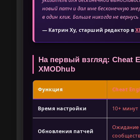
новый патч и дал мне бесконечную эне
в один клик. Больше никогда не вернусь
— Катрин Ху, старший редактор в
X
На первый взгляд: Cheat E
XMODhub
Функция
Cheat Engi
Время настройки
10+ минут
Ожидание 
Обновления патчей
сообщест