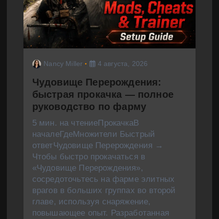
Nancy Miller
4 августа, 2026
Чудовище Перерождения:
быстрая прокачка — полное
руководство по фарму
5 мин. на чтениеПрокачкаВ
началеГдеМножители Быстрый
ответЧудовище Перерождения →
Чтобы быстро прокачаться в
«Чудовище Перерождения»,
сосредоточьтесь на фарме элитных
врагов в больших группах во второй
главе, используя снаряжение,
повышающее опыт. Разработанная