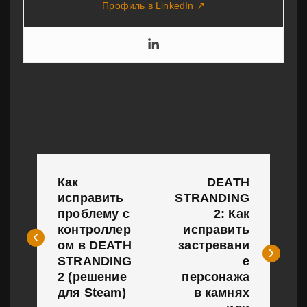
Профиль в LinkedIn ↗
Н
Как
DEATH
а
исправить
STRANDING
проблему с
2: Как
в
контроллер
исправить
и
ом в DEATH
застревани
STRANDING
е
г
2 (решение
персонажа
для Steam)
в камнях
а