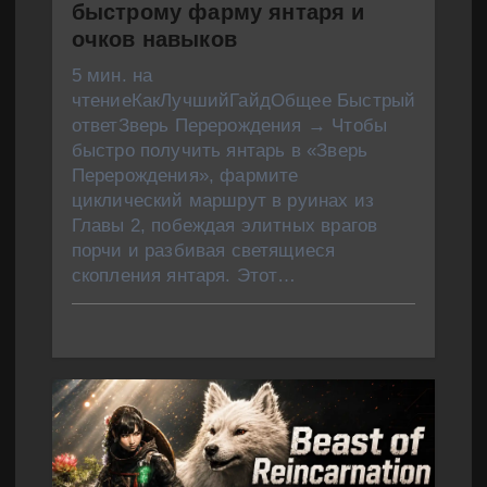
быстрому фарму янтаря и
м
очков навыков
5 мин. на
чтениеКакЛучшийГайдОбщее Быстрый
ответЗверь Перерождения → Чтобы
быстро получить янтарь в «Зверь
Перерождения», фармите
циклический маршрут в руинах из
Главы 2, побеждая элитных врагов
порчи и разбивая светящиеся
скопления янтаря. Этот…