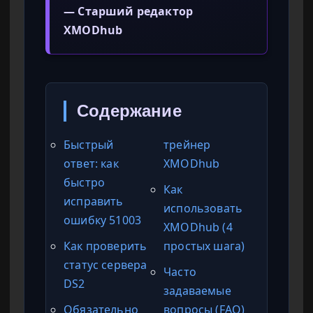
— Старший редактор
XMODhub
Содержание
Быстрый
трейнер
ответ: как
XMODhub
быстро
Как
исправить
использовать
ошибку 51003
XMODhub (4
Как проверить
простых шага)
статус сервера
Часто
DS2
задаваемые
Обязательно
вопросы (FAQ)