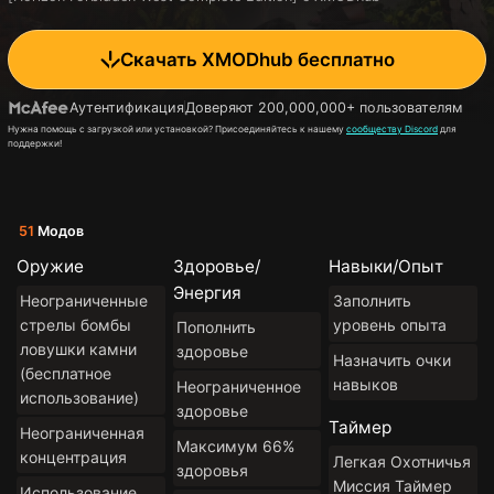
Скачать XMODhub бесплатно
Аутентификация
Доверяют 200,000,000+ пользователям
Нужна помощь с загрузкой или установкой? Присоединяйтесь к нашему
сообществу Discord
для
поддержки!
51
Модов
Оружие
Здоровье/
Навыки/Опыт
Энергия
Неограниченные
Заполнить
стрелы бомбы
уровень опыта
Пополнить
ловушки камни
здоровье
Назначить очки
(бесплатное
навыков
Неограниченное
использование)
здоровье
Таймер
Неограниченная
Максимум 66%
концентрация
Легкая Охотничья
здоровья
Миссия Таймер
Использование