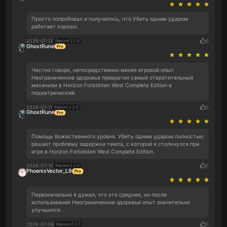
Просто попробовал и получилось, что Убить одним ударом
работает хорошо.
2026-07-12
0
Версия 2.2.0
GhostRune
Честно говоря, непосредственно меняя игровой опыт.
Неограниченное здоровье превратил самый отвратительный
механизм в Horizon Forbidden West Complete Edition в
педиатрический.
2026-07-11
0
Версия 2.2.0
GhostRune
Помощь божественного уровня. Убить одним ударом полностью
решает проблему задержки темпа, с которой я столкнулся при
игре в Horizon Forbidden West Complete Edition.
2026-07-10
0
Версия 2.2.0
PhoenixVector_L9
Первоначально я думал, что это среднее, но после
использования Неограниченное здоровье опыт значительно
улучшился.
2026-07-06
0
Версия 2.2.0