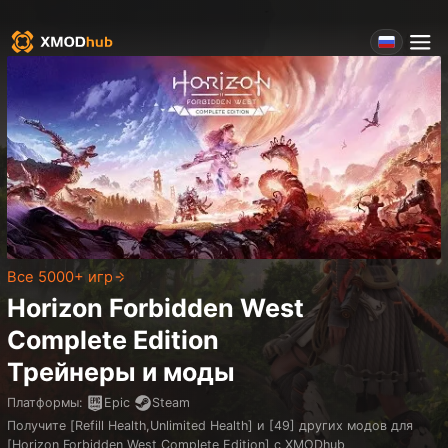
Все 5000+ игр
Horizon Forbidden West
Complete Edition
Трейнеры и моды
Платформы
:
Epic
Steam
Получите [Refill Health,Unlimited Health] и [49] других модов для
[Horizon Forbidden West Complete Edition] с XMODhub