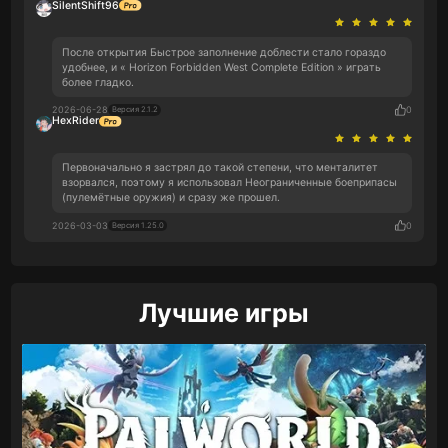
SilentShift96
После открытия Быстрое заполнение доблести стало гораздо
удобнее, и « Horizon Forbidden West Complete Edition » играть
более гладко.
2026-06-28
0
Версия 2.1.2
HexRider
Первоначально я застрял до такой степени, что менталитет
взорвался, поэтому я использовал Неограниченные боеприпасы
(пулемётные оружия) и сразу же прошел.
2026-03-03
0
Версия 1.25.0
Лучшие игры