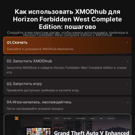
Как использовать XMODhub для
Horizon Forbidden West Complete
Edition: пошагово
Следуйте этим простым шагам, чтобы начать использовать трейнеры в
Horizon Forbidden West Complete Edition с XMODhub
Скачать
01.
Скачайте и установите XMODhub бесплатно.
Запустить XMODhub
02.
Запустите XMODhub и найдите Horizon Forbidden West Complete Edition в списке
игр.
Запустить игру
03.
Примените доступные трейнеры и начните игру.
Игра началась, наслаждайтесь
04.
Легко настраивайте игровой процесс.