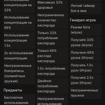
Максимум 33%
концентрации на
Легкий таймер
здоровья
33%
боя в яме
Неограниченное
Использование
Генерал-игрок
количество
концентрации на
кислорода
Режим бога
66%
(игрок)
Только 33%
Использование
потребления
Получите 33%
концентрации
кислорода
урона (игрок)
1.5x
Только 66%
Получено 66%
2x использование
расхода
урона (Игрок)
концентрации
кислорода
Получить 1.5x
Неограниченные
1.5x потребление
урон (Игрок)
боеприпасы
кислорода
(пулемётные
Получите 2.5x
Двойное
оружия)
урон (Игрок)
потребление
Предметы
Неограниченные
кислорода
прыжки
Бесплатное
Неограниченное
использование
использование