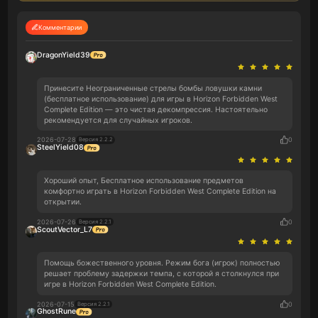
Комментарии
DragonYield39
Принесите Неограниченные стрелы бомбы ловушки камни
(бесплатное использование) для игры в Horizon Forbidden West
Complete Edition — это чистая декомпрессия. Настоятельно
рекомендуется для случайных игроков.
2026-07-28
0
Версия 2.2.2
SteelYield08
Хороший опыт, Бесплатное использование предметов
комфортно играть в Horizon Forbidden West Complete Edition на
открытии.
2026-07-26
0
Версия 2.2.1
ScoutVector_L7
Помощь божественного уровня. Режим бога (игрок) полностью
решает проблему задержки темпа, с которой я столкнулся при
игре в Horizon Forbidden West Complete Edition.
2026-07-15
0
Версия 2.2.1
GhostRune