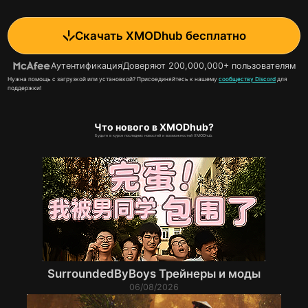
Скачать XMODhub бесплатно
Аутентификация
Доверяют 200,000,000+ пользователям
Нужна помощь с загрузкой или установкой? Присоединяйтесь к нашему
сообществу Discord
для
поддержки!
Что нового в XMODhub?
Будьте в курсе последних новостей и возможностей XMODhub.
SurroundedByBoys Трейнеры и моды
06/08/2026