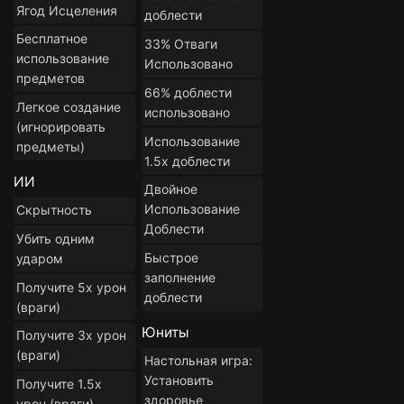
Ягод Исцеления
доблести
Бесплатное
33% Отваги
использование
Использовано
предметов
66% доблести
Легкое создание
использовано
(игнорировать
Использование
предметы)
1.5x доблести
ИИ
Двойное
Использование
Скрытность
Доблести
Убить одним
Быстрое
ударом
заполнение
Получите 5x урон
доблести
(враги)
Юниты
Получите 3x урон
(враги)
Настольная игра:
Установить
Получите 1.5x
здоровье
урон (враги)