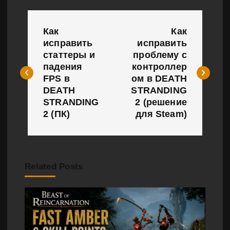
Н
Как
Как
а
исправить
исправить
статтеры и
проблему с
в
падения
контроллер
и
FPS в
ом в DEATH
DEATH
STRANDING
г
STRANDING
2 (решение
2 (ПК)
для Steam)
а
ц
и
Related Posts
я
п
о