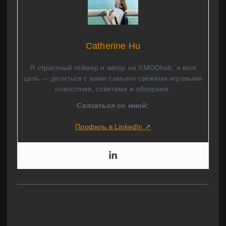
Catherine Hu
Я страстный геймер и автор на XMODhub, и моя
цель — делиться с вами самыми свежими игровыми
новостями, советами и обзорами.
Связаться со мной:
Профиль в LinkedIn ↗