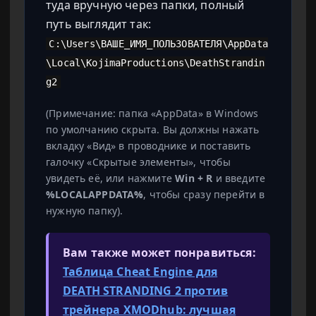
туда вручную через папки, полный
путь выглядит так:
C:\Users\ВАШЕ_ИМЯ_ПОЛЬЗОВАТЕЛЯ\AppData
\Local\KojimaProductions\DeathStrandin
g2
(Примечание: папка «AppData» в Windows
по умолчанию скрыта. Вы должны нажать
вкладку «Вид» в проводнике и поставить
галочку «Скрытые элементы», чтобы
увидеть её, или нажмите
Win + R
и введите
%LOCALAPPDATA%
, чтобы сразу перейти в
нужную папку).
Вам также может понравиться:
Таблица Cheat Engine для
DEATH STRANDING 2 против
трейнера XMODhub: лучшая