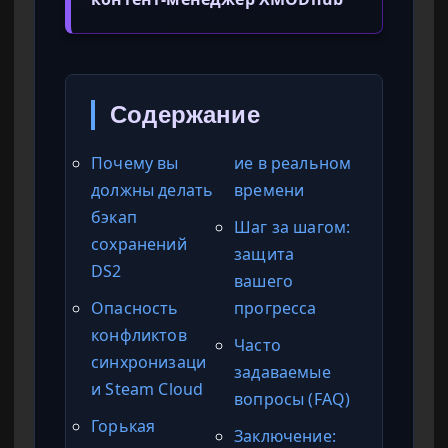
Содержание
Почему вы
ие в реальном
должны делать
времени
бэкап
Шаг за шагом:
сохранений
защита
DS2
вашего
Опасность
прогресса
конфликтов
Часто
синхронизаци
задаваемые
и Steam Cloud
вопросы (FAQ)
Горькая
Заключение: