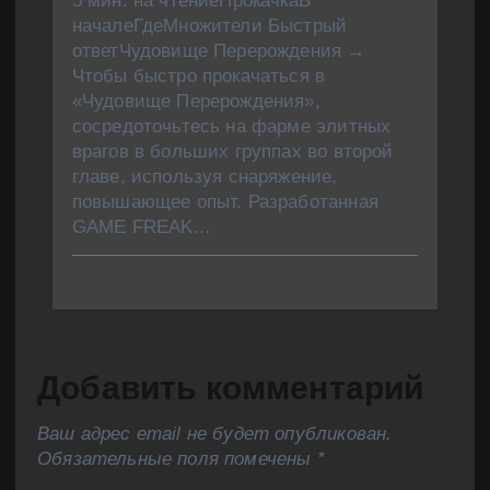
5 мин. на чтениеПрокачкаВ
началеГдеМножители Быстрый
ответЧудовище Перерождения →
Чтобы быстро прокачаться в
«Чудовище Перерождения»,
сосредоточьтесь на фарме элитных
врагов в больших группах во второй
главе, используя снаряжение,
повышающее опыт. Разработанная
GAME FREAK…
Добавить комментарий
Ваш адрес email не будет опубликован.
Обязательные поля помечены
*