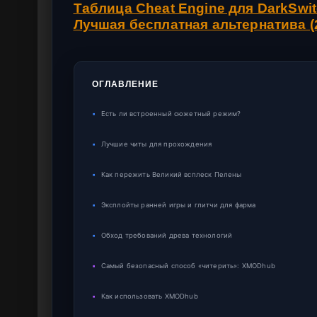
Таблица Cheat Engine для DarkSwi
Лучшая бесплатная альтернатива (
ОГЛАВЛЕНИЕ
▪
Есть ли встроенный сюжетный режим?
▪
Лучшие читы для прохождения
▪
Как пережить Великий всплеск Пелены
▪
Эксплойты ранней игры и глитчи для фарма
▪
Обход требований древа технологий
▪
Самый безопасный способ «читерить»: XMODhub
▪
Как использовать XMODhub