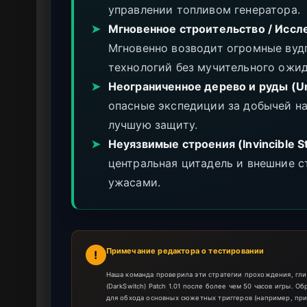
управлении топливом генератора.
➤
Мгновенное строительство / Исслед
Мгновенно возводит огромные вуд
технологий без мучительного ожид
➤
Неограниченное дерево и руды (Un
опасные экспедиции за добычей на
лучшую защиту.
➤
Неуязвимые строения (Invincible St
центральная цитадель и внешние с
ужасами.
Примечание редактора о тестировании
!
Наша команда проверила эти стратегии прохождения, гли
(DarkSwitch) Patch 1.01 после более чем 50 часов игры. О
для обхода основных сюжетных триггеров (например, пр