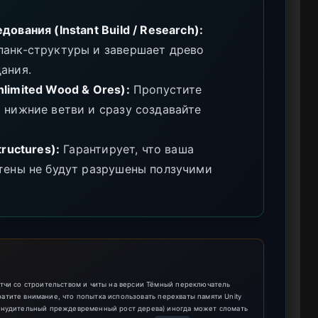
ования (Instant Build / Research):
панк-структуры и завершает древо
ания.
limited Wood & Ores):
Пропустите
 нижние ветви и сразу создавайте
ructures):
Гарантирует, что ваша
тены не будут разрушены ползучими
тчи со строительством и читы на версии Тёмный переключатель
братите внимание, что попытка использовать перехваты памяти Unity
инудительный преждевременный рост дерева) иногда может сломать