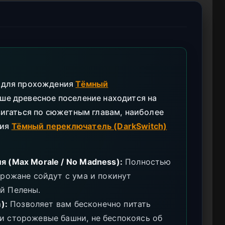
ь для прохождения
Тёмный
аше древесное поселение находится на
двигаться по сюжетным главам, наиболее
ния
Тёмный переключатель (DarkSwitch)
я (Max Morale / No Madness):
Полностью
орожане сойдут с ума и покинут
й Пелены.
):
Позволяет вам бесконечно питать
и сторожевые башни, не беспокоясь об