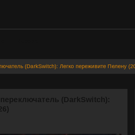
ds
Support
ючатель (DarkSwitch): Легко переживите Пелену (2
переключатель (DarkSwitch):
26)