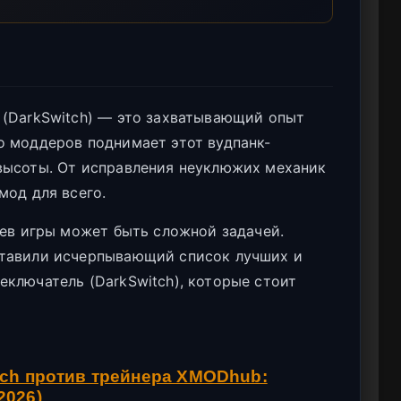
 (DarkSwitch) — это захватывающий опыт
о моддеров поднимает этот вудпанк-
высоты. От исправления неуклюжих механик
мод для всего.
оев игры может быть сложной задачей.
ставили исчерпывающий список лучших и
ключатель (DarkSwitch), которые стоит
tch против трейнера XMODhub:
2026)