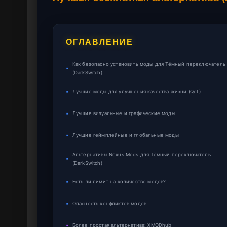
ОГЛАВЛЕНИЕ
Как безопасно установить моды для Тёмный переключатель
▪
(DarkSwitch)
▪
Лучшие моды для улучшения качества жизни (QoL)
▪
Лучшие визуальные и графические моды
▪
Лучшие геймплейные и глобальные моды
Альтернативы Nexus Mods для Тёмный переключатель
▪
(DarkSwitch)
▪
Есть ли лимит на количество модов?
▪
Опасность конфликтов модов
▪
Более простая альтернатива: XMODhub