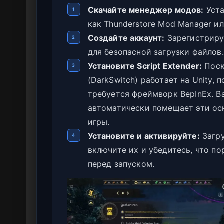
Скачайте менеджер модов:
Уста
1
как Thunderstore Mod Manager и
Создайте аккаунт:
Зарегистриру
2
для безопасной загрузки файлов.
Установите Script Extender:
Поск
3
(DarkSwitch) работает на Unity,
требуется фреймворк BepInEx. 
автоматически помещает эти ос
игры.
Установите и активируйте:
Загру
4
включите их и убедитесь, что п
перед запуском.