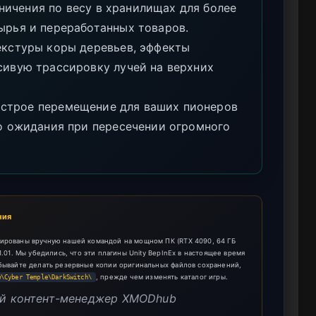
ичения по весу в хранилищах для более
ырья и переработанных товаров.
кстуры коры деревьев, эффекты
сивую трассировку лучей на верхних
строе перемещение для ваших пионеров
го ожидания при пересечении огромного
ния
тированы вручную нашей командой на мощном ПК (RTX 4090, 64 ГБ
1.01. Мы убедились, что эти плагины Unity BepInEx в настоящее время
абывайте делать резервные копии оригинальных файлов сохранений,
, прежде чем изменять каталог игры.
w\Cyber Temple\DarkSwitch\
щий контент-менеджер XMODhub