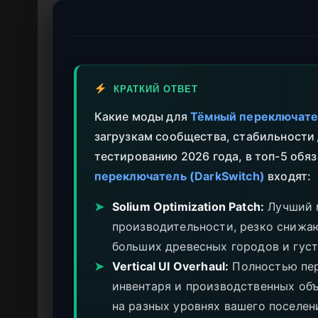
КРАТКИЙ ОТВЕТ
Какие моды для
Тёмный переключател
загрузкам сообщества, стабильности
тестированию 2026 года, в топ-5 обя
переключатель (DarkSwitch)
входят:
➤
Solium Optimization Patch:
Лучший 
производительности, резко снижа
больших древесных городов и густ
➤
Vertical UI Overhaul:
Полностью пер
инвентаря и производственных об
на разных уровнях вашего поселен