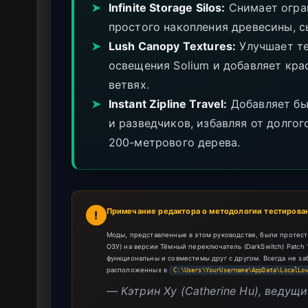
➤
Infinite Storage Silos:
Снимает огран
простого накопления древесины, с
➤
Lush Canopy Textures:
Улучшает те
освещения Solium и добавляет кра
ветвях.
➤
Instant Zipline Travel:
Добавляет бы
и разведчиков, избавляя от долго
200-метрового дерева.
Примечание редактора о методологии тестирова
!
Моды, представленные в этом руководстве, были протес
ОЗУ) на версии Тёмный переключатель (DarkSwitch) Patch 
функциональны и совместимы друг с другом. Всегда не з
расположенных в
C:\Users\YourUsername\AppData\LocalLo
— Кэтрин Ху (Catherine Hu), веду