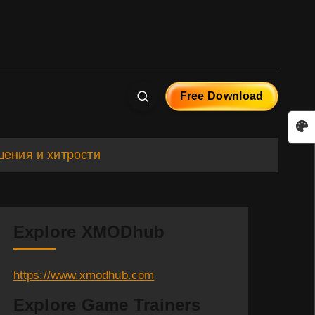
Free Download
шения и хитрости
Explore XMODhub
https://www.xmodhub.com
Explore Game Trainers