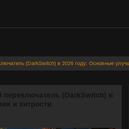
ds
Support
ючатель (DarkSwitch) в 2026 году: Основные улуч
 переключатель (DarkSwitch) в
ия и хитрости