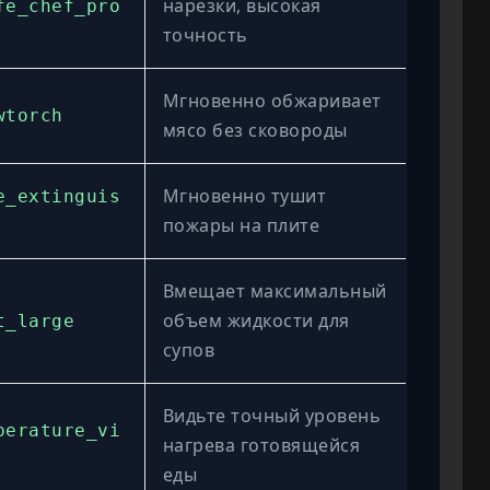
нарезки, высокая
fe_chef_pro
точность
Мгновенно обжаривает
wtorch
мясо без сковороды
Мгновенно тушит
e_extinguis
пожары на плите
Вмещает максимальный
объем жидкости для
t_large
супов
Видьте точный уровень
perature_vi
нагрева готовящейся
еды