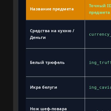
Точный ID
Название предмета
предмета
Средства на кухню /
currency
Деньги
Белый трюфель
ing_truf
Икра белуги
ing_cavi
Нож шеф-повара