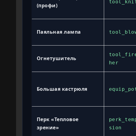
tool_kni
(профи)
Паяльная лампа
tool_blo
tool_fir
Огнетушитель
her
Большая кастрюля
equip_po
Перк «Тепловое
perk_tem
зрение»
sion