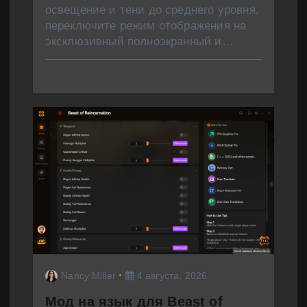
освещение и тени до среднего уровня,
переключите режим отображения на
эксклюзивный полноэкранный и…
Nancy Miller
4 августа, 2026
Мод на язык для Beast of