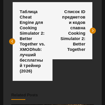
Н
Таблица
Список ID
а
Cheat
предметов
Engine для
и кодов
в
Cooking
спавна
и
Simulator 2:
Cooking
Better
Simulator 2:
г
Together vs.
Better
XMODhub:
Together
а
лучший
бесплатны
ц
й трейнер
и
(2026)
я
п
Related Posts
о