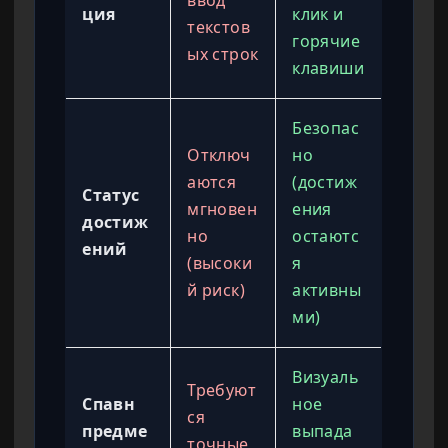
ввод
ция
клик и
текстов
горячие
ых строк
клавиши
Безопас
Отключ
но
аются
(достиж
Статус
мгновен
ения
достиж
но
остаютс
ений
(высоки
я
й риск)
активны
ми)
Визуаль
Требуют
Спавн
ное
ся
предме
выпада
точные