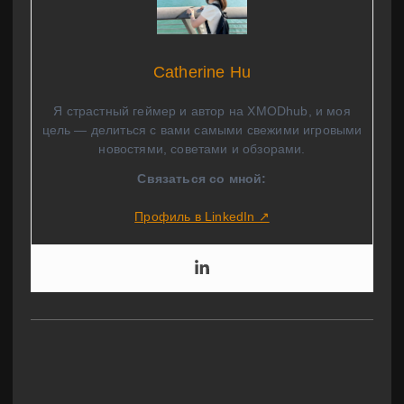
Catherine Hu
Я страстный геймер и автор на XMODhub, и моя
цель — делиться с вами самыми свежими игровыми
новостями, советами и обзорами.
Связаться со мной:
Профиль в LinkedIn ↗