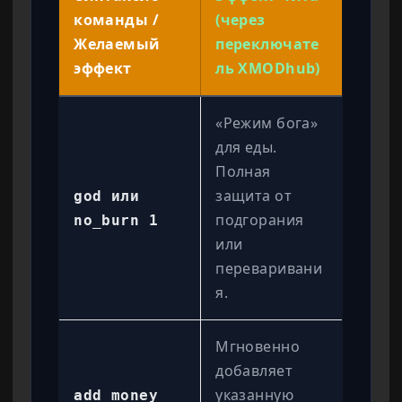
команды /
(через
Желаемый
переключате
эффект
ль XMODhub)
«Режим бога»
для еды.
Полная
защита от
god или
подгорания
no_burn 1
или
переваривани
я.
Мгновенно
добавляет
указанную
add_money