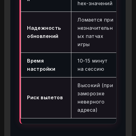
hex-значений
од
Ломается при
Ав
Надежность
незначительн
и 
обновлений
ых патчах
ук
игры
па
Время
10-15 минут
Ме
настройки
на сессию
се
Высокий (при
Ни
заморозке
Риск вылетов
(п
неверного
см
адреса)