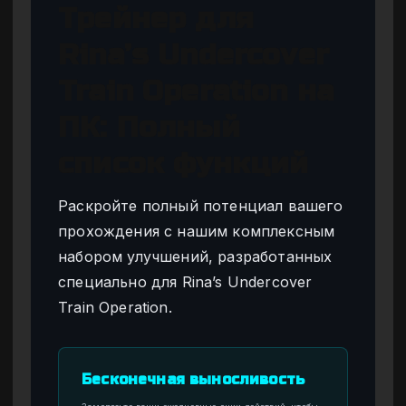
Трейнер для
Rina’s Undercover
Train Operation на
ПК: Полный
список функций
Раскройте полный потенциал вашего
прохождения с нашим комплексным
набором улучшений, разработанных
специально для Rina’s Undercover
Train Operation.
Бесконечная выносливость