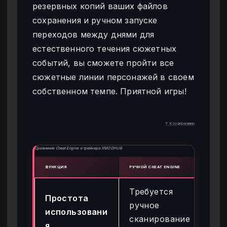
резервных копий ваших файлов
сохранения и ручном запуске
переходов между днями для
естественного течения сюжетных
событий, вы сможете пройти все
сюжетные линии персонажей в своем
собственном темпе. Приятной игры!
↑ К содержанию
Сравнение Cheat Engine и трейнера XMODHUB
ФУНКЦИЯ
РУЧНОЙ CHEAT ENGINE
ТРЕЙ
Требуется
Ак
Простота
ручное
го
использовани
сканирование
кл
я