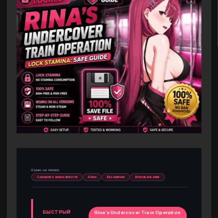
6 мин. на чтение
Заморозка выносливости
Ключ
Бесконечно
Использование
БЫСТРЫЙ
Rina’s Undercover Train Operation