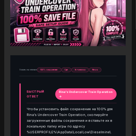
5 мин. на чтение
100% сохранение
Где
Установка
Rinas
БЫСТРЫЙ
Rina’s Undercover Train Operation
ОТВЕТ
→
Чтобы установить файл сохранения на 100% для
Rina’s Undercover Train Operation, скопируйте
загруженные файлы сохранения и вставьте их в
локальную папку игры по адресу
%USERPROFILE%\AppData\LocalLow\Dieselmine\.