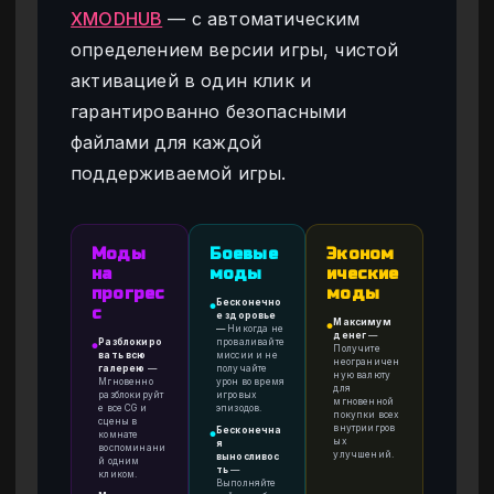
XMODHUB
— с автоматическим
определением версии игры, чистой
активацией в один клик и
гарантированно безопасными
файлами для каждой
поддерживаемой игры.
Моды
Боевые
Эконом
на
моды
ические
прогрес
моды
Бесконечно
●
с
е здоровье
Максимум
●
—
Никогда не
денег
—
Разблокиро
проваливайте
●
Получите
вать всю
миссии и не
неограничен
галерею
—
получайте
ную валюту
Мгновенно
урон во время
для
разблокируйт
игровых
мгновенной
е все CG и
эпизодов.
покупки всех
сцены в
внутриигров
Бесконечна
комнате
●
ых
я
воспоминани
улучшений.
выносливос
й одним
ть
—
кликом.
Выполняйте