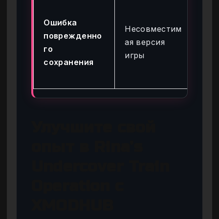
Об
Ошибка
до
Несовместим
поврежденно
па
ая версия
го
пр
игры
сохранения
це
фа
Улучшите свой
опыт в Rina’s
Undercover Train
Operation с
XMODHUB