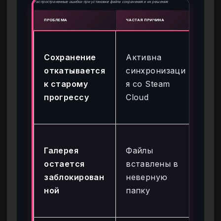
Распространенные ошибки при установке файла сохранения и их решения
ПРОБЛЕМА
ЧАСТАЯ ПРИЧИНА
РЕШЕ
От
Сохранение
Активна
St
откатывается
синхронизаци
св
к старому
я со Steam
иг
прогрессу
Cloud
вс
фа
Уб
Галерея
Файлы
чт
остается
вставлены в
на
заблокирован
неверную
Ap
ной
папку
Low
\