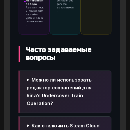
Мгновенная
действия без
●
победа
—
расхода
Автоматическ
выносливости
и побеждайте
.
на любом
уровне или в
столкновении
.
Часто задаваемые
вопросы
Можно ли использовать
редактор сохранений для
Rina’s Undercover Train
Operation?
Как отключить Steam Cloud