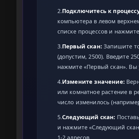
2.
Подключитесь к процессу
компьютера в левом верхнем 
списке процессов и нажмите
3.
Первый скан:
Запишите то
(допустим, 2500). Введите 25
нажмите «Первый скан». Вы 
4.
Измените значение:
Верн
или комнатное растение в р
число изменилось (например,
5.
Следующий скан:
Поставьт
и нажмите «Следующий скан»
1-2 адресов.