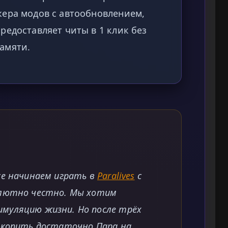
жера модов с автообновлением,
редоставляет читы в 1 клик без
амяти.
се начинаем играть в
Paralives
с
олютно честно. Мы хотим
муляцию жизни. Но после трёх
акопить достаточно Пара на