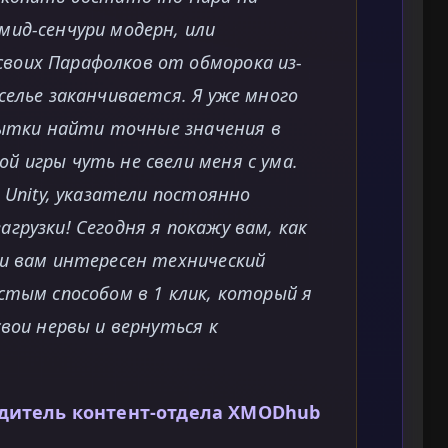
мид-сенчури модерн, или
воих Парафолков от обморока из-
селье заканчивается. Я уже много
опытки найти точные значения в
 игры чуть не свели меня с ума.
 Unity, указатели постоянно
грузки! Сегодня я покажу вам, как
ли вам интересен технический
стым способом в 1 клик, который я
свои нервы и вернуться к
одитель контент-отдела XMODhub