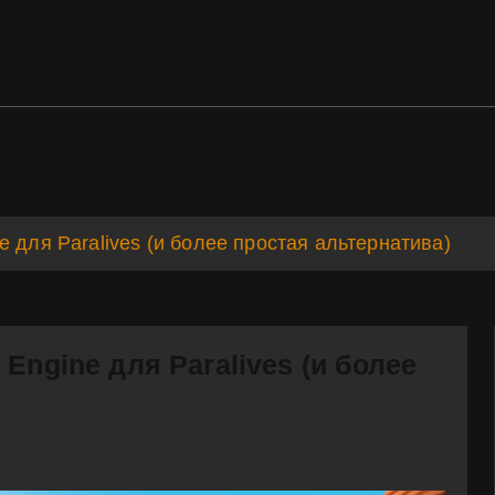
ds
Support
 для Paralives (и более простая альтернатива)
Engine для Paralives (и более