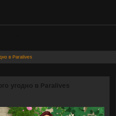
ds
Support
но в Paralives
го угодно в Paralives