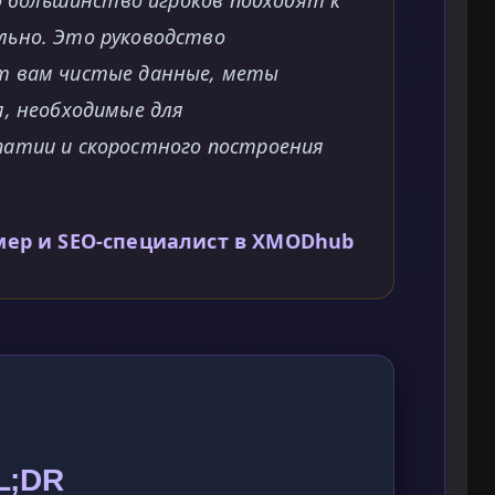
то большинство игроков подходят к
льно. Это руководство
т вам чистые данные, меты
я, необходимые для
патии и скоростного построения
мер и SEO-специалист в XMODhub
L;DR