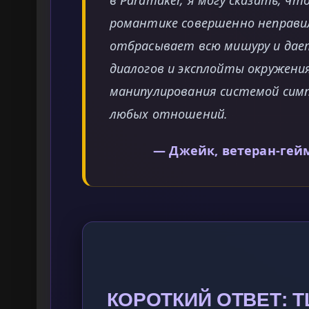
в Paramaker, я могу сказать, ч
романтике совершенно неправи
отбрасывает всю мишуру и дае
диалогов и эксплойты окружени
манипулирования системой сим
любых отношений.
— Джейк, ветеран-гей
КОРОТКИЙ ОТВЕТ: T