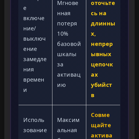
Мгнове
оточьте
е
нная
сь на
включе
потеря
длинны
ние/
10%
х,
выключ
базовой
непрер
ение
шкалы
ывных
замедле
за
цепочк
ния
активац
ах
времен
ию
убийст
и
в
Совме
Исполь
Максим
щайте
зование
альная
актива