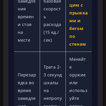
замедле
базовая
цию с
ния
скорост
прыжка
времен
ь
ми и
и стоя
расхода
бегом
на
(15 ед./
по
месте
сек)
стенам
Меняйт
Трата 2-
е
Перезар
3 секунд
оружие
ядка во
шкалы
или
время
на
использ
замедле
непропу
уйте