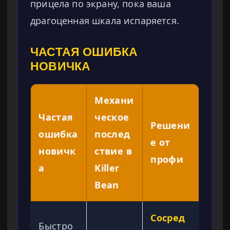
прицела по экрану, пока ваша
драгоценная шкала испаряется.
ЧАСТАЯ ОШИБКА
НОВИЧКА
Механи
Частая
ческое
Решени
ошибка
послед
е от
новичк
ствие в
профи
а
Killer
Bean
Сосред
Быстро