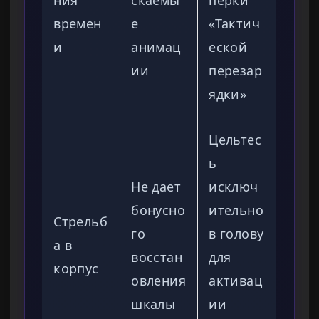
ния
скаемы
перки
времен
е
«Тактич
и
анимац
еской
ии
перезар
ядки»
Цельтес
ь
Не дает
исключ
бонусно
ительно
Стрельб
го
в голову
а в
восстан
для
корпус
овления
активац
шкалы
ии