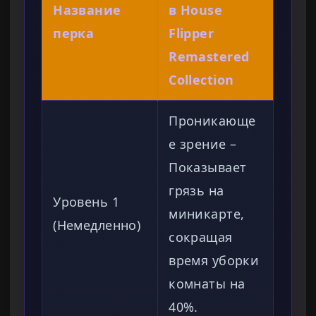
Название
в House
перка
Flipper
Remastered
Collection
Проникающе
е зрение –
Показывает
грязь на
Уровень 1
миникарте,
(Немедленно)
сокращая
время уборки
комнаты на
40%.