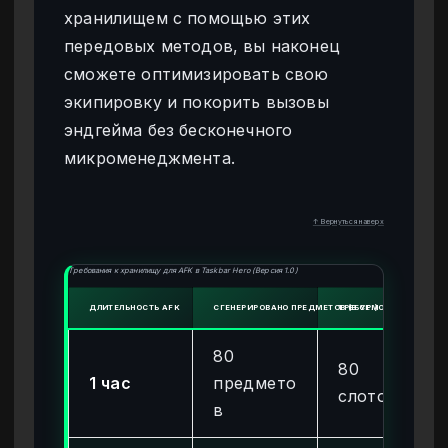
хранилищем с помощью этих
передовых методов, вы наконец
сможете оптимизировать свою
экипировку и покорить вызовы
эндгейма без бесконечного
микроменеджмента.
↑ Вернуться наверх
Требования к хранилищу для AFK в Taskbar Hero (Версия 1.0)
ДЛИТЕЛЬНОСТЬ AFK
СГЕНЕРИРОВАНО ПРЕДМЕТОВ (В СР.)
ТРЕБУЕМОЕ МЕСТО В РЮ
80
80
1 час
предмето
слотов
в