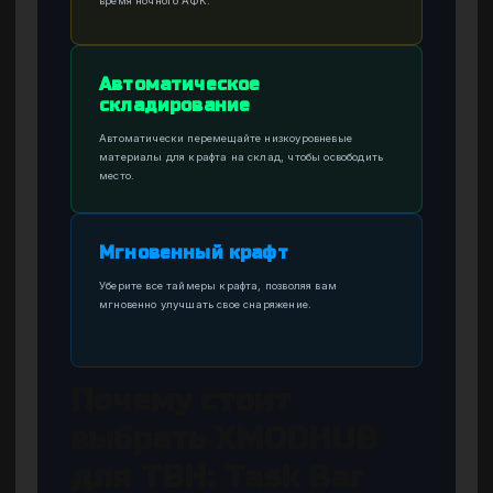
время ночного АФК.
Автоматическое
складирование
Автоматически перемещайте низкоуровневые
материалы для крафта на склад, чтобы освободить
место.
Мгновенный крафт
Уберите все таймеры крафта, позволяя вам
мгновенно улучшать свое снаряжение.
Почему стоит
выбрать XMODHUB
для TBH: Task Bar