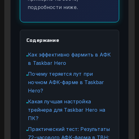
подробности ниже.
Содержание
Как эффективно фармить в АФК
●
в Taskbar Hero
Почему теряется лут при
●
ночном АФК-фарме в Taskbar
Hero?
Какая лучшая настройка
●
трейнера для Taskbar Hero на
ПК?
Практический тест: Результаты
●
72-часового АФК-фарма в TBH: