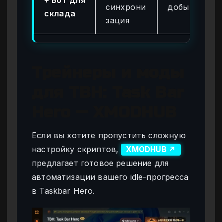
синхрони
добыча
склада
зация
Трейнеры и моды
для TBH: Task Bar
Hero — XMODHUB
Если вы хотите пропустить сложную
настройку скриптов,
XMODHUB ↗
предлагает готовое решение для
автоматизации вашего idle-прогресса
в Taskbar Hero.