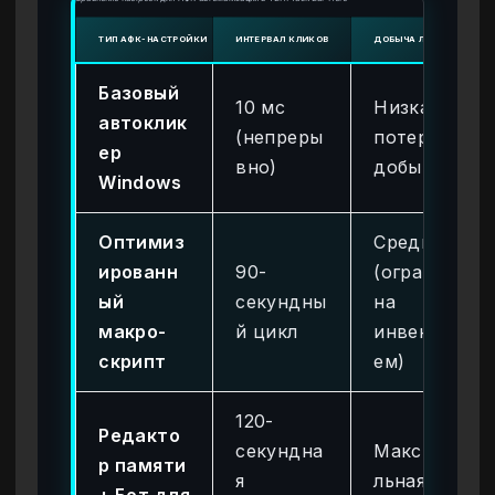
ТИП АФК-НАСТРОЙКИ
ИНТЕРВАЛ КЛИКОВ
ДОБЫЧА ЛЕГЕНДАРНЫХ 
Базовый
10 мс
Низкая (с
автоклик
(непреры
потерей
ер
вно)
добычи)
Windows
Оптимиз
Средняя
ированн
90-
(ограниче
ый
секундны
на
макро-
й цикл
инвентар
скрипт
ем)
120-
Редакто
секундна
Максима
р памяти
я
льная
+ Бот для