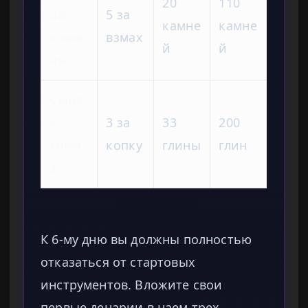
20
110
ой
5 за
камне
камне
каме
взмах
й
й
нь
Сыра
я
3 за
33
200
глин
копку
глины
глин
а
К 6-му дню вы должны полностью
отказаться от стартовых
инструментов. Вложите свои
первые денарии в наем трех