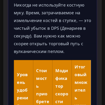
Никогда не используйте костную
муку. Время, затрачиваемое на
измельчение костей в ступке, — это
чистый убыток в DPS (Денариев в
секунду). Вам нужно как можно
скорее открыть торговый путь с
вулканическим пеплом.
Итог
Стои
Моди
Уров
овый
мост
фика
ень
множ
ь
тор
удоб
ител
прио
скоро
рени
ь
брете
сти