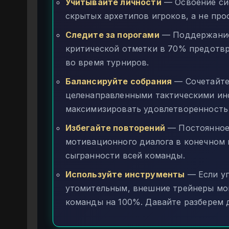
Учитывайте личности
— Освоение си
скрытых архетипов игроков, а не про
Следите за порогами
— Поддержание
критической отметки в 70% предотв
во время турниров.
Балансируйте собрания
— Сочетайте
целенаправленными тактическими инс
максимизировать удовлетворенность 
Избегайте повторений
— Постоянное 
мотивационного диалога в конечном 
сыгранности всей команды.
Используйте инструменты
— Если уп
утомительным, внешние трейнеры мо
команды на 100%. Давайте разберем 