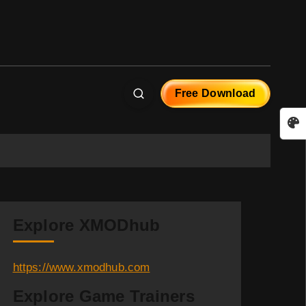
Free Download
Explore XMODhub
https://www.xmodhub.com
Explore Game Trainers