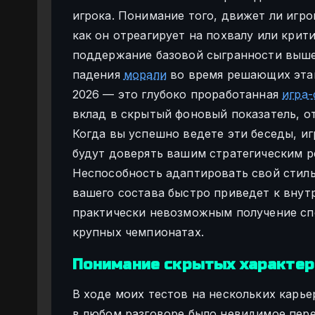
игрока. Понимание того, движет ли игро
как он отреагирует на похвалу или кри
поддержание базовой сыгранности выш
падения
морали
во время решающих этап
2026 — это глубоко проработанная
игра-
вклад в скрытый фоновый показатель, 
Когда вы успешно ведете эти беседы, и
будут доверять вашим стратегическим 
Неспособность адаптировать свой стил
вашего состава быстро приведет к внут
практически невозможным получение сп
крупных чемпионатах.
Понимание скрытых характер
В ходе моих тестов на нескольких кар
в любом разговоре было невидимое пере