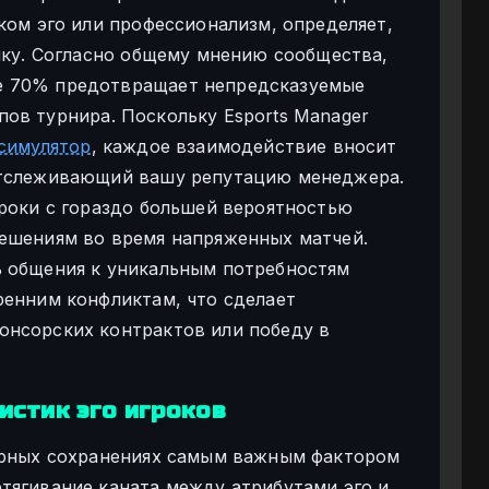
ком эго или профессионализм, определяет,
тику. Согласно общему мнению сообщества,
е 70% предотвращает непредсказуемые
ов турнира. Поскольку Esports Manager
симулятор
, каждое взаимодействие вносит
отслеживающий вашу репутацию менеджера.
гроки с гораздо большей вероятностью
решениям во время напряженных матчей.
ь общения к уникальным потребностям
ренним конфликтам, что сделает
онсорских контрактов или победу в
истик эго игроков
ьерных сохранениях самым важным фактором
тягивание каната между атрибутами эго и