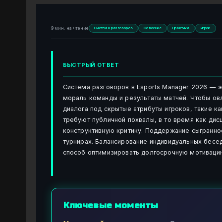
9 мин. на чтение
Система разговоров
Освоение
Практика
Игрок
БЫСТРЫЙ ОТВЕТ
Система разговоров в Esports Manager 2026 — 
мораль команды и результаты матчей. Чтобы о
диалога под скрытые атрибуты игроков, такие ка
требуют публичной похвалы, в то время как дис
конструктивную критику. Поддержание сыгранно
турнирах. Балансирование индивидуальных бес
способ оптимизировать долгосрочную мотивацию
Ключевые моменты