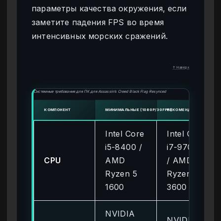
параметры качества окружения, если
заметите падения FPS во время
интенсивных морских сражений.
↑ Наверх
Системные требования для ПК для Assassin’s Creed Black Flag Resynced
КОМПОНЕНТ
МИНИМАЛЬНЫЕ (1080P/30FPS)
РЕКОМЕНДУЕМЫЕ (1080
Intel Core
Intel Core
i5-8400 /
i7-9700K
CPU
AMD
/ AMD
Ryzen 5
Ryzen 5
1600
3600
NVIDIA
NVIDIA