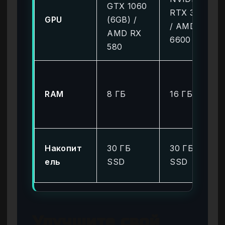
GTX 1060
RTX 3060
GPU
(6GB) /
/ AMD RX
AMD RX
6600 XT
580
RAM
8 ГБ
16 ГБ
Накопит
30 ГБ
30 ГБ
ель
SSD
SSD
Улучшите свой