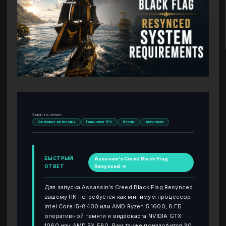
5 мин. на чтение
Системные требования
Повышение FPS
Версия
Актуально
БЫСТРЫЙ
Assassin’s Creed Black Flag
ОТВЕТ
Resynced →
Для запуска Assassin’s Creed Black Flag Resynced
вашему ПК потребуется как минимум процессор
Intel Core i5-8400 или AMD Ryzen 5 1600, 8 ГБ
оперативной памяти и видеокарта NVIDIA GTX
1060 или AMD RX 580. Вам также понадобится 30