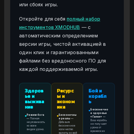
или сбоях игры.
Откройте для себя
полный набор
инструментов XMODHUB
— с
автоматическим определением
версии игры, чистой активацией в
один клик и гарантированными
файлами без вредоносного ПО для
каждой поддерживаемой игры.
Здоров
Ресурс
Бой и
ье и
ы и
корабл
выжива
эконом
ь
ние
ика
Бесконечно
●
е здоровье
Режим бога
Бесконечны
●
●
«Галки»
—
—
Полная
е реалы
—
Ваш корабль
неуязвимость
Добавьте
не получает
ко всем
бесконечное
урона от
видам урона.
количество
вражеских
валюты в свой