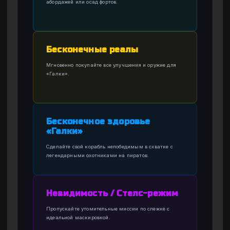
абордажей или осад фортов.
Бесконечные реалы
Мгновенно покупайте все улучшения и оружие для
«Галки».
Бесконечное здоровье
«Галки»
Сделайте свой корабль непобедимым в схватке с
легендарными охотниками на пиратов.
Невидимость / Стелс-режим
Пропускайте утомительные миссии по слежке с
идеальной маскировкой.