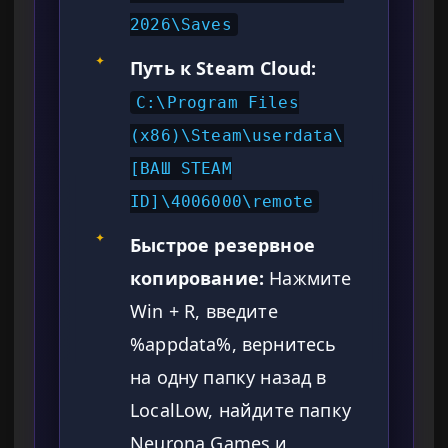
2026\Saves
✦
Путь к Steam Cloud:
C:\Program Files
(x86)\Steam\userdata\
[ВАШ STEAM
ID]\4006000\remote
✦
Быстрое резервное
копирование:
Нажмите
Win + R, введите
%appdata%, вернитесь
на одну папку назад в
LocalLow, найдите папку
Neurona Games и