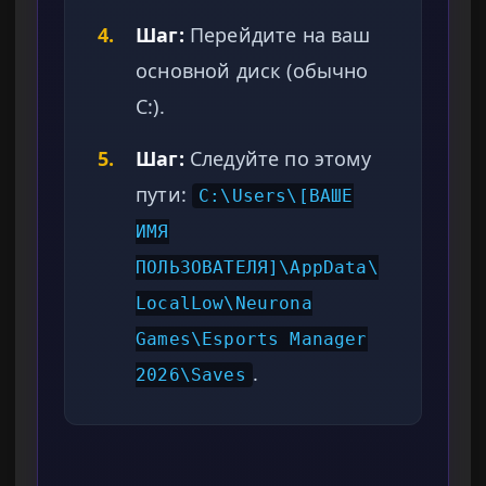
4.
Шаг:
Перейдите на ваш
основной диск (обычно
C:).
5.
Шаг:
Следуйте по этому
пути:
C:\Users\[ВАШЕ
ИМЯ
ПОЛЬЗОВАТЕЛЯ]\AppData\
LocalLow\Neurona
Games\Esports Manager
.
2026\Saves