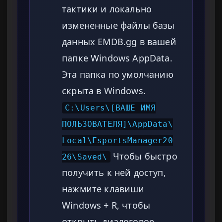
тактики и локально
измененные файлы базы
данных EMDB.gg в вашей
папке Windows AppData.
Эта папка по умолчанию
скрыта в Windows.
C:\Users\[ВАШЕ ИМЯ
ПОЛЬЗОВАТЕЛЯ]\AppData\
Local\EsportsManager20
Чтобы быстро
26\Saved\
получить к ней доступ,
нажмите клавиши
Windows + R, чтобы
открыть диалоговое