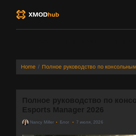
S
k
i
p
t
o
XMODhub
Game Trainers
Game Mo
c
o
n
t
Home
Полное руководство по консольным
e
n
t
Полное руководство по конс
Esports Manager 2026
Nancy Miller
Блог
7 июля, 2026