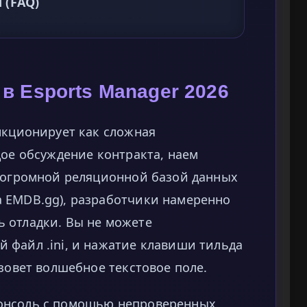
 (FAQ)
 в Esports Manager 2026
кционирует как сложная
дое обсуждение контракта, наем
с огромной реляционной базой данных
 EMDB.gg), разработчики намеренно
 отладки. Вы не можете
 файл .ini, и нажатие клавиши тильда
ызовет волшебное текстовое поле.
онсоль с помощью непроверенных