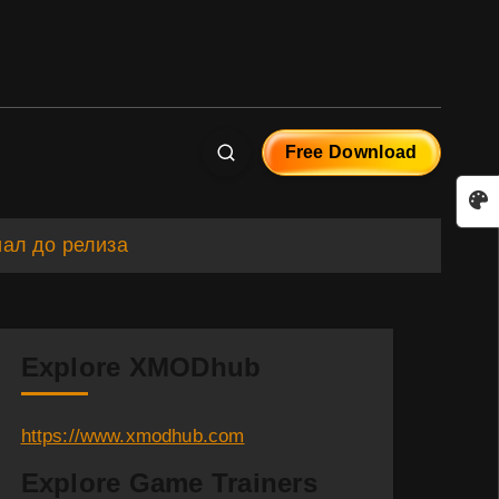
Free Download
иал до релиза
Explore XMODhub
https://www.xmodhub.com
Explore Game Trainers