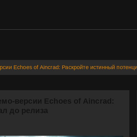
ds
Support
рсии Echoes of Aincrad: Раскройте истинный потенц
емо-версии Echoes of Aincrad:
ал до релиза