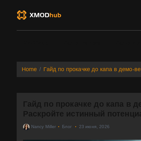
S
k
i
p
t
o
XMODhub
Game Trainers
Game Mo
c
o
n
t
Home
Гайд по прокачке до капа в демо-ве
e
n
t
Гайд по прокачке до капа в д
Раскройте истинный потенци
Nancy Miller
Блог
23 июня, 2026