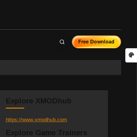
Free Download
Explore XMODhub
https://www.xmodhub.com
Explore Game Trainers