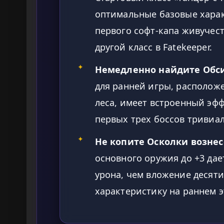
оптимальные базовые харак
первого софт-капа живучест
другой класс в Fatekeeper.
✦
Немедленно найдите Обс
для ранней игры, располо
леса, имеет встроенный эф
первых трех боссов тривиа
✦
Не копите Осколки вознес
основного оружия до +3 да
урона, чем вложение десят
характеристику на раннем э