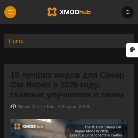
S
k
i
p
t
o
Home
c
o
n
t
15 лучших модов для Cheap
e
n
Car Repair в 2026 году:
t
главные улучшения и твики
Nancy Miller
Блог
25 мая, 2026