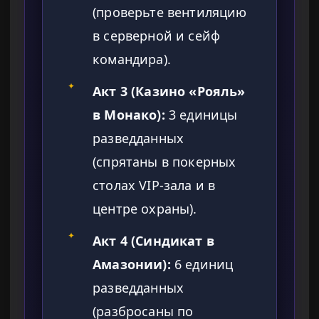
(проверьте вентиляцию
в серверной и сейф
командира).
✦
Акт 3 (Казино «Рояль»
в Монако):
3 единицы
разведданных
(спрятаны в покерных
столах VIP-зала и в
центре охраны).
✦
Акт 4 (Синдикат в
Амазонии):
6 единиц
разведданных
(разбросаны по