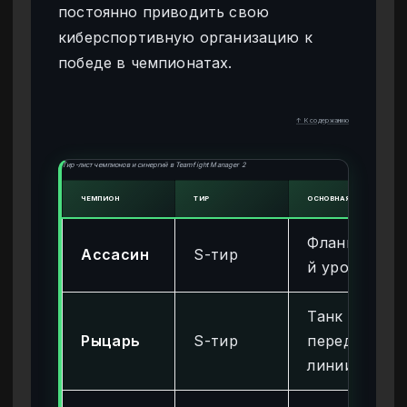
постоянно приводить свою
киберспортивную организацию к
победе в чемпионатах.
↑ К содержанию
Тир-лист чемпионов и синергий в Teamfight Manager 2
ЧЕМПИОН
ТИР
ОСНОВНАЯ РОЛЬ
Фланговы
Ассасин
S-тир
й урон
Танк
Рыцарь
S-тир
передней
линии