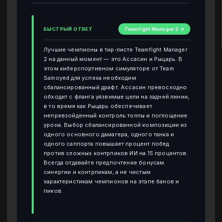
БЫСТРЫЙ ОТВЕТ
Teamfight Manager 2 →
Лучшие чемпионы в тир-листе Teamfight Manager
2 на данный момент — это Ассасин и Рыцарь. В
этом киберспортивном симуляторе от Team
Samoyed для успеха необходим
сбалансированный драфт. Ассасин превосходно
обходит с фланга уязвимые цели на задней линии,
в то время как Рыцарь обеспечивает
непревзойденный контроль толпы и поглощение
урона. Выбор сбалансированной композиции из
одного основного дамагера, одного танка и
одного саппорта повышает процент побед
против сложных контрпиков ИИ на 15 процентов.
Всегда отдавайте предпочтение бонусам
синергии и контрпикам, а не чистым
характеристикам чемпионов на этапе банов и
пиков.