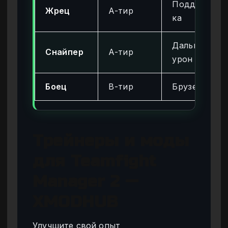
Поддерж
Жрец
A-тир
ка
Дальний
Снайпер
A-тир
урон
Боец
B-тир
Брузер
Трейнеры и моды
для Teamfight
Manager 2 —
XMODHUB
Улучшите свой опыт