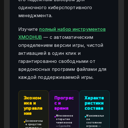
одиночного киберспортивного
менеджмента.
Изучите
полный набор инструментов
XMODHUB
— с автоматическим
определением версии игры, чистой
активацией в один клик и
гарантированно свободными от
вредоносных программ файлами для
каждой поддерживаемой игры.
Эконом
Прогрес
Характе
ика и
с и
ристики
управле
время
состава
ние
Мгновенное
Максимальн
●
●
открытие
ое
Бесконечны
●
чемпионов
состояние
е средства
—
Сделайте
игроков
—
команды
—