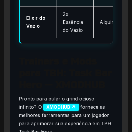
2x
Elixir do
Essência
Alquimia
Vazio
do Vazio
Trainers e Mods
para TBH: Task Bar
Hero — XMODHUB
Pronto para pular o grind ocioso
infinito? O
fornece as
XMODHUB ↗
melhores ferramentas para um jogador
para aprimorar sua experiência em TBH:
Task Bar Hero.