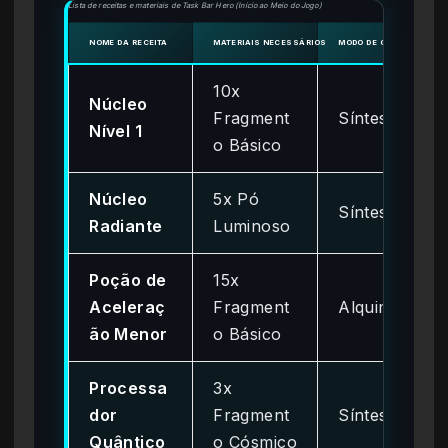
Lista de receitas e materiais de Task Bar Hero (Início ao Meio do Jogo)
NOME DA RECEITA
MATERIAIS NECESSÁRIOS
MODO DE CRIAÇÃO IDEAL
10x
Núcleo
Fragment
Síntese
Nível 1
o Básico
Núcleo
5x Pó
Síntese
Radiante
Luminoso
Poção de
15x
Aceleraç
Fragment
Alquimia
ão Menor
o Básico
Processa
3x
dor
Fragment
Síntese
Quântico
o Cósmico