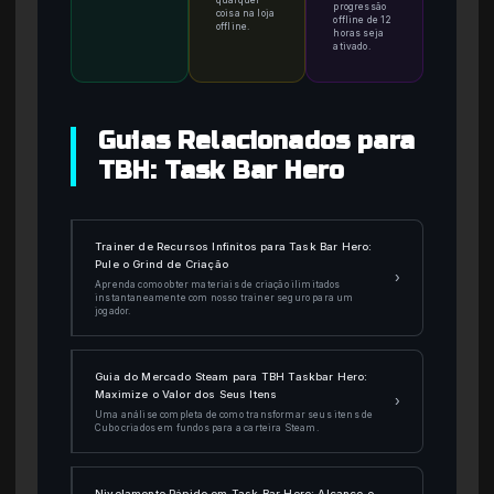
progressão
coisa na loja
offline de 12
offline.
horas seja
ativado.
Guias Relacionados para
TBH: Task Bar Hero
Trainer de Recursos Infinitos para Task Bar Hero:
Pule o Grind de Criação
›
Aprenda como obter materiais de criação ilimitados
instantaneamente com nosso trainer seguro para um
jogador.
Guia do Mercado Steam para TBH Taskbar Hero:
Maximize o Valor dos Seus Itens
›
Uma análise completa de como transformar seus itens de
Cubo criados em fundos para a carteira Steam.
Nivelamento Rápido em Task Bar Hero: Alcance o