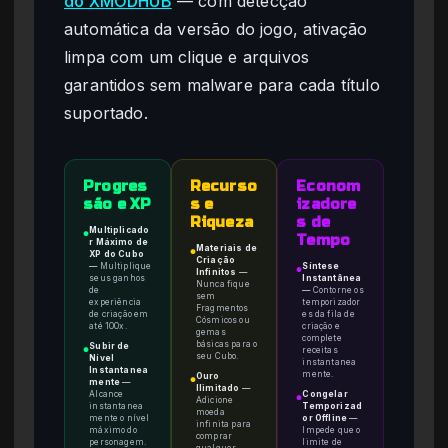
do XMODHUB
— com detecção
automática da versão do jogo, ativação
limpa com um clique e arquivos
garantidos sem malware para cada título
suportado.
Progres
Recurso
Econom
são e XP
s e
izadore
Riqueza
s de
Multiplicado
●
Tempo
r Máximo de
Materiais de
●
XP do Cubo
Criação
—
Multiplique
Síntese
●
Infinitos
—
seus ganhos
Instantânea
Nunca fique
de
—
Contorne os
sem
experiência
temporizador
Fragmentos
de criação em
es da fila de
Cósmicos ou
até 100x.
criação e
gemas
complete
básicas para o
Subir de
receitas
●
seu Cubo.
Nível
instantanea
Instantanea
mente.
Ouro
●
mente
—
Ilimitado
—
Alcance
Congelar
●
Adicione
instantanea
Temporizad
moeda
mente o nível
or Offline
—
infinita para
máximo do
Impede que o
comprar
personagem.
limite de
qualquer