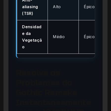
aliasing
Alto
Épico
(TSR)
Densidad
e da
Médio
Épico
Vegetaçã
o
Resolva os
Problemas do
Gothic Remake
Instantaneamente