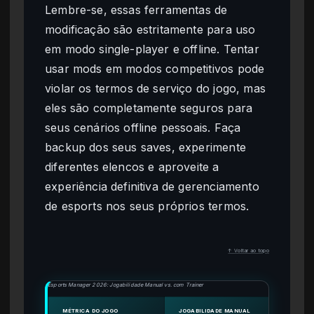
Lembre-se, essas ferramentas de
modificação são estritamente para uso
em modo single-player e offline. Tentar
usar mods em modos competitivos pode
violar os termos de serviço do jogo, mas
eles são completamente seguros para
seus cenários offline pessoais. Faça
backup dos seus saves, experimente
diferentes elencos e aproveite a
experiência definitiva de gerenciamento
de esports nos seus próprios termos.
↑ Voltar ao topo
Esports Manager 2026: Jogabilidade Manual vs. com Trainer
MÉTRICA DO JOGO
JOGABILIDADE MANUAL
JOGAB