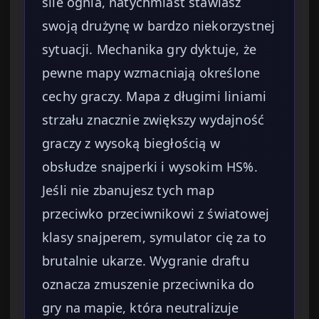
sile ognia, natychmiast stawiasz
swoją drużynę w bardzo niekorzystnej
sytuacji. Mechanika gry dyktuje, że
pewne mapy wzmacniają określone
cechy graczy. Mapa z długimi liniami
strzału znacznie zwiększy wydajność
graczy z wysoką biegłością w
obsłudze snajperki i wysokim HS%.
Jeśli nie zbanujesz tych map
przeciwko przeciwnikowi z światowej
klasy snajperem, symulator cię za to
brutalnie ukarze. Wygranie draftu
oznacza zmuszenie przeciwnika do
gry na mapie, która neutralizuje