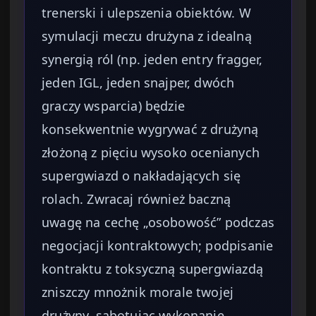
trenerski i ulepszenia obiektów. W
symulacji meczu drużyna z idealną
synergią ról (np. jeden entry fragger,
jeden IGL, jeden snajper, dwóch
graczy wsparcia) będzie
konsekwentnie wygrywać z drużyną
złożoną z pięciu wysoko ocenianych
supergwiazd o nakładających się
rolach. Zwracaj również baczną
uwagę na cechę „osobowość” podczas
negocjacji kontraktowych; podpisanie
kontraktu z toksyczną supergwiazdą
zniszczy mnożnik morale twojej
drużyny, sabotując wykonanie