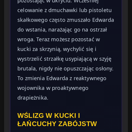
pozostając w ukryciu. Wcześniej
celowanie z dmuchawki lub pistoletu
skałkowego często zmuszało Edwarda
do wstania, narażając go na ostrzał
wroga. Teraz możesz pozostać w
kucki za skrzynią, wychylić się i
wystrzelić strzałkę usypiającą w szyję
brutala, nigdy nie opuszczając osłony.
To zmienia Edwarda z reaktywnego
wojownika w proaktywnego
drapieżnika.
WŚLIZG W KUCKI I
ŁAŃCUCHY ZABÓJSTW