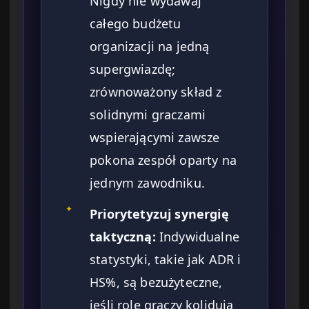
Nigdy nie wydawaj
całego budżetu
organizacji na jedną
supergwiazdę;
zrównoważony skład z
solidnymi graczami
wspierającymi zawsze
pokona zespół oparty na
jednym zawodniku.
✦
Priorytetyzuj synergię
taktyczną:
Indywidualne
statystyki, takie jak ADR i
HS%, są bezużyteczne,
jeśli role graczy kolidują