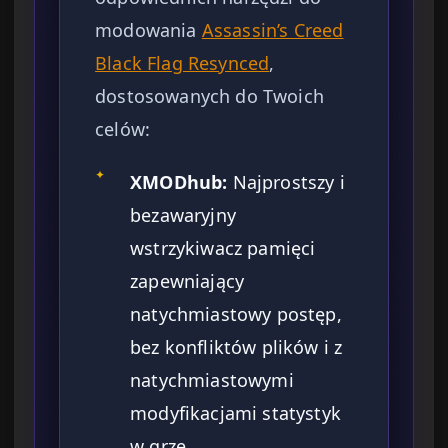
modowania
Assassin’s Creed
Black Flag Resynced
,
dostosowanych do Twoich
celów:
✦
XMODhub:
Najprostszy i
bezawaryjny
wstrzykiwacz pamięci
zapewniający
natychmiastowy postęp,
bez konfliktów plików i z
natychmiastowymi
modyfikacjami statystyk
w grze.