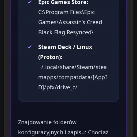
✔
Epic Games Store:
C:\Program Files\Epic
Games\Assassin’s Creed
Black Flag Resynced\
✔
Steam Deck / Linux
(Proton):
~/.local/share/Steam/stea
mapps/compatdata/[AppI
D]/pfx/drive_c/
Znajdowanie folderów
konfiguracyjnych i zapisu: Chociaż