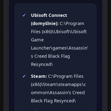
✔
Ubisoft Connect
(domyślnie):
C:\Program
Files (x86)\Ubisoft\Ubisoft
Game
Launcher\games\Assassin’
s Creed Black Flag
Resynced\
✔
Steam:
C:\Program Files
(x86)\Steam\steamapps\c
ommon\Assassin’s Creed
Black Flag Resynced\