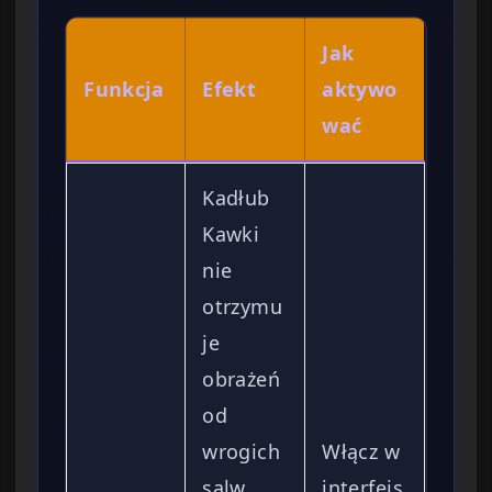
Jak
Funkcja
Efekt
aktywo
wać
Kadłub
Kawki
nie
otrzymu
je
obrażeń
od
wrogich
Włącz w
salw
interfejs