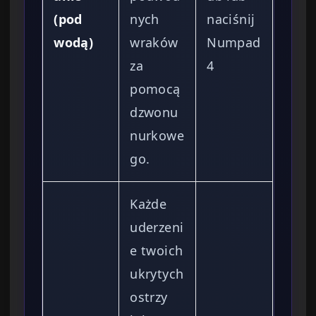
(pod
nych
naciśnij
wodą)
wraków
Numpad
za
4
pomocą
dzwonu
nurkowe
go.
Każde
uderzeni
e twoich
ukrytych
ostrzy