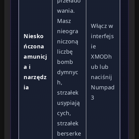
przełado
wania.
Masz
Włącz w
nieogra
Niesko
interfejs
niczoną
ńczona
ie
liczbę
amunicj
XMODh
bomb
a i
ub lub
dymnyc
narzędz
naciśnij
h,
ia
Numpad
strzałek
3
usypiają
cych,
strzałek
berserke