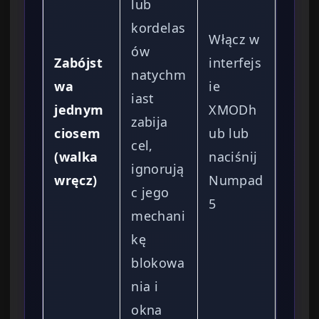
lub
kordelas
Włącz w
ów
Zabójst
interfejs
natychm
wa
ie
iast
jednym
XMODh
zabija
ciosem
ub lub
cel,
(walka
naciśnij
ignorują
wręcz)
Numpad
c jego
5
mechani
kę
blokowa
nia i
okna