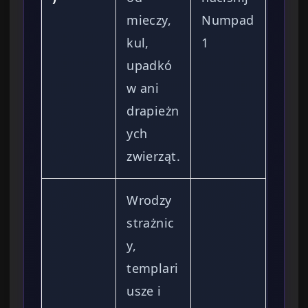
mieczy,
Numpad
kul,
1
upadkó
w ani
drapieżn
ych
zwierząt.
Wrodzy
strażnic
y,
templari
usze i