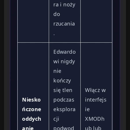
ra i noży
do
rzucania
.
Edwardo
wi nigdy
nie
kończy
się tlen
Włącz w
Niesko
podczas
interfejs
ńczone
eksplora
ie
oddych
cji
XMODh
anie
podwod
ub lub