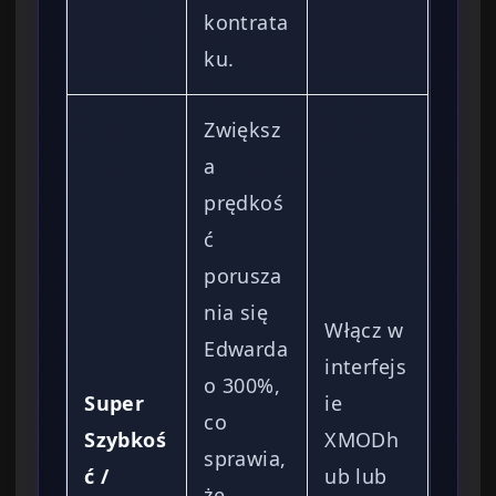
kontrata
ku.
Zwiększ
a
prędkoś
ć
porusza
nia się
Włącz w
Edwarda
interfejs
o 300%,
Super
ie
co
Szybkoś
XMODh
sprawia,
ć /
ub lub
że