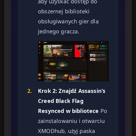
aby uzyskać dostęp do
obszernej biblioteki
obsługiwanych gier dla
jednego gracza.
2.
Krok 2: Znajdź Assassin’s
Creed Black Flag
Resynced w bibliotece
Po
zainstalowaniu i otwarciu
XMODhub, użyj paska