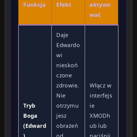
Funkcja
Efekt
aktywo
wać
Daje
Edwardo
wi
nieskoń
czone
zdrowie.
Włącz w
Nie
interfejs
Tryb
otrzymu
ie
Boga
jesz
XMODh
(Edward
obrażeń
ub lub
)
od
naciśnij