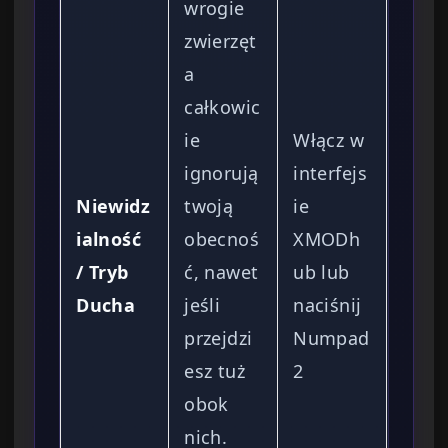
wrogie
zwierzęt
a
całkowic
ie
Włącz w
ignorują
interfejs
Niewidz
twoją
ie
ialność
obecnoś
XMODh
/ Tryb
ć, nawet
ub lub
Ducha
jeśli
naciśnij
przejdzi
Numpad
esz tuż
2
obok
nich.