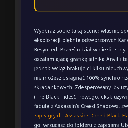
Wyobraź sobie taką scenę: właśnie sp
eksploracji pięknie odtworzonych Kar
Resynced. Brałeś udział w niezliczony
oszałamiającą grafikę silnika Anvil i 
Jednak wciąż brakuje ci kilku nieuch
nie możesz osiągnąć 100% synchroniza
skradankowych. Zdesperowany, by uz
(The Black Tides), nowego, ekskluzyw
fabułę z Assassin’s Creed Shadows, zw
zapis gry do Assassin’s Creed Black F
go, wrzucasz do folderu z zapisami Ub