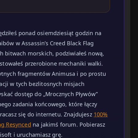
ędziłeś ponad osiemdziesiąt godzin na
aibów w Assassin’s Creed Black Flag
ch bitwach morskich, podziwiałeś nową,
testowałeś przerobione mechaniki walki.
wytnych fragmentów Animusa i po prostu
cji w tych bezlitosnych misjach
yskać dostęp do „Mrocznych Pływów”
nego zadania końcowego, które łączy
racasz się do internetu. Znajdujesz
100%
lag Resynced
na jakimś forum. Pobierasz
isoft i uruchamiasz grę.