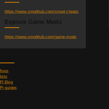
https://www.xmodhub.com/xmod-cheats
Explore Game Mods
https://www.xmodhub.com/game-mods
Category
fixes
lists
Pl Blog
Pl guides