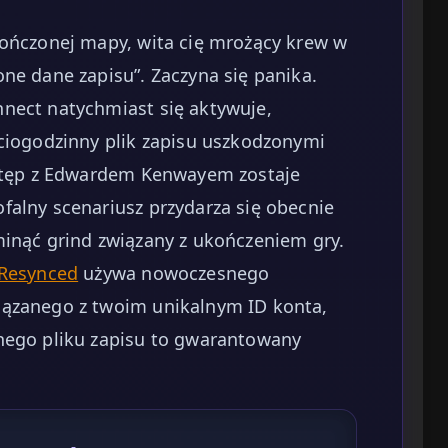
kończonej mapy, wita cię mrożący krew w
ne dane zapisu”. Zaczyna się panika.
nect natychmiast się aktywuje,
ęciogodzinny plik zapisu uszkodzonymi
ostęp z Edwardem Kenwayem zostaje
falny scenariusz przydarza się obecnie
minąć grind związany z ukończeniem gry.
 Resynced
używa nowoczesnego
iązanego z twoim unikalnym ID konta,
nego pliku zapisu to gwarantowany