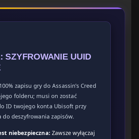
: SZYFROWANIE UUID
E
00% zapisu gry do Assassin’s Creed
jego folderu; musi on zostać
o ID twojego konta Ubisoft przy
a do deszyfrowania zapisów.
st niebezpieczna:
Zawsze wyłączaj