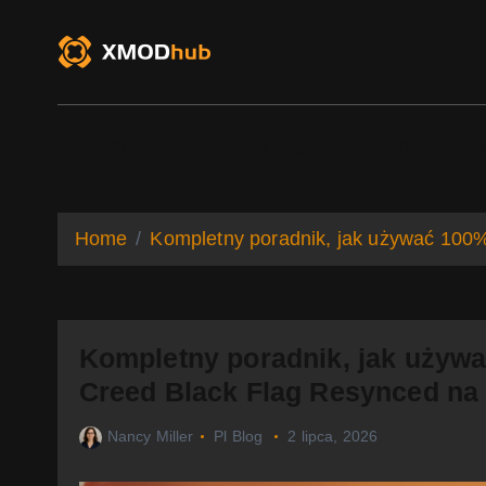
S
k
i
p
t
o
XMODhub
Game Trainers
Game Mo
c
o
n
t
Home
Kompletny poradnik, jak używać 100%
e
n
t
Kompletny poradnik, jak używa
Creed Black Flag Resynced na
Nancy Miller
Pl Blog
2 lipca, 2026