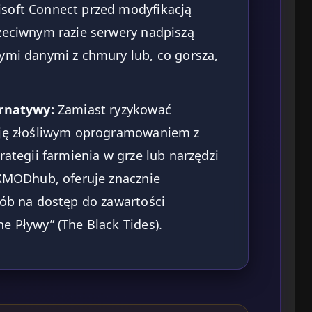
soft Connect przed modyfikacją
rzeciwnym razie serwery nadpiszą
rymi danymi z chmury lub, co gorsza,
ernatywy:
Zamiast ryzykować
kcję złośliwym oprogramowaniem z
rategii farmienia w grze lub narzędzi
 XMODhub, oferuje znacznie
sób na dostęp do zawartości
e Pływy” (The Black Tides).