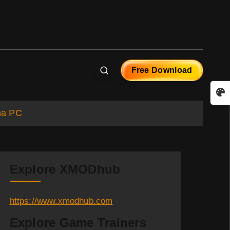
Free Download
na PC
Explore XMODhub
https://www.xmodhub.com
Explore Game Trainers