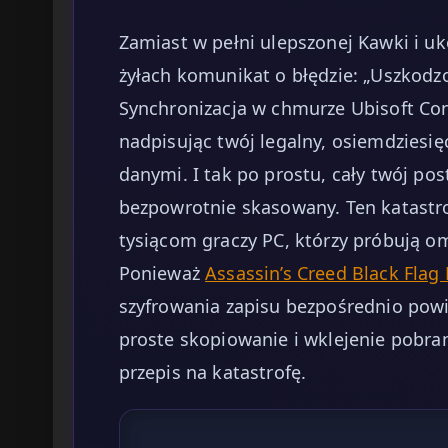
Zamiast w pełni ulepszonej Kawki i u
żyłach komunikat o błędzie: „Uszkodzo
Synchronizacja w chmurze Ubisoft Con
nadpisując twój legalny, osiemdziesi
danymi. I tak po prostu, cały twój p
bezpowrotnie skasowany. Ten katastro
tysiącom graczy PC, którzy próbują o
Ponieważ
Assassin’s Creed Black Flag
szyfrowania zapisu bezpośrednio pow
proste skopiowanie i wklejenie pobra
przepis na katastrofę.