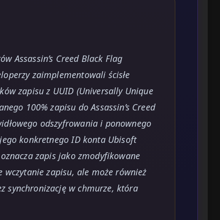
ów Assassin’s Creed Black Flag
eloperzy zaimplementowali ścisłe
ików zapisu z UUID (Universally Unique
branego 100% zapisu do Assassin’s Creed
awidłowego odszyfrowania i ponownego
ojego konkretnego ID konta Ubisoft
e oznacza zapis jako zmodyfikowane
ze wczytanie zapisu, ale może również
z synchronizację w chmurze, która