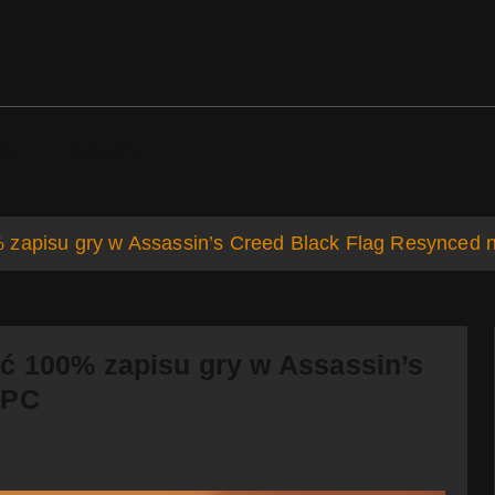
ds
Support
 zapisu gry w Assassin’s Creed Black Flag Resynced 
ć 100% zapisu gry w Assassin’s
 PC