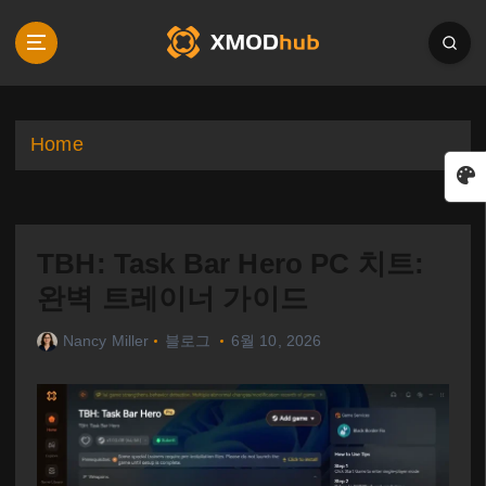
S
k
i
p
t
o
Home
c
o
n
t
TBH: Task Bar Hero PC 치트:
e
n
완벽 트레이너 가이드
t
Nancy Miller
블로그
6월 10, 2026