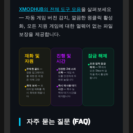
XMODHUB의 전체 도구 모음
을 살펴보세요
— 자동 게임 버전 감지, 깔끔한 원클릭 활성
화, 모든 지원 게임에 대한 멀웨어 없는 파일
보장을 제공합니다.
재화 및
진행 및
잠금 해제
자원
시간
모든 업적 잠금
●
해제
—
56개의
무제한 골드
—
안전한 2배 스피
●
●
모든 Steam 업
영웅 업그레이드
드핵
—
게임 속
적을 즉시 활성화
를 위한 돈 걱정
도를 안전하게 두
합니다
은 이제 그만
배로 늘립니다
최대 보석
—
프
즉시 재사용 대기
●
●
리미엄 재화를 즉
시간
—
특수 능
시 최대로 채웁니
력의 대기 시간을
다
제거합니다
자주 묻는 질문 (FAQ)