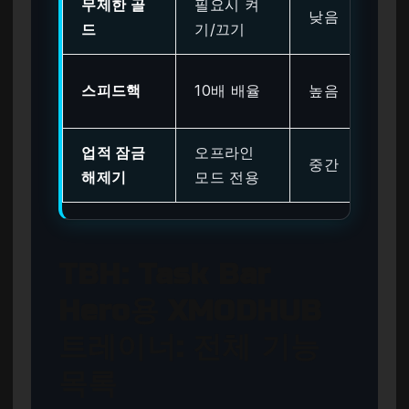
무제한 골
필요시 켜
낮음
드
기/끄기
스피드핵
10배 배율
높음
업적 잠금
오프라인
중간
해제기
모드 전용
TBH: Task Bar
Hero용 XMODHUB
트레이너: 전체 기능
목록