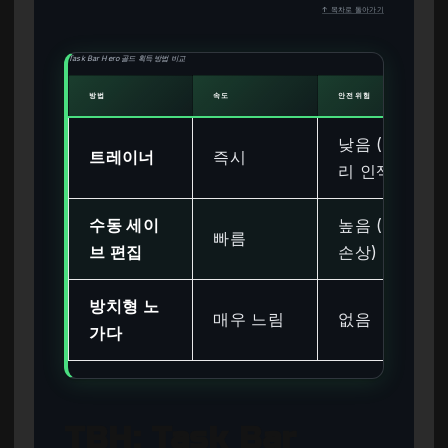
↑ 목차로 돌아가기
Task Bar Hero 골드 획득 방법 비교
방법
속도
안전 위험
낮음 (메모
트레이너
즉시
리 인젝션)
수동 세이
높음 (파일
빠름
브 편집
손상)
방치형 노
매우 느림
없음
가다
TBH: Task Bar