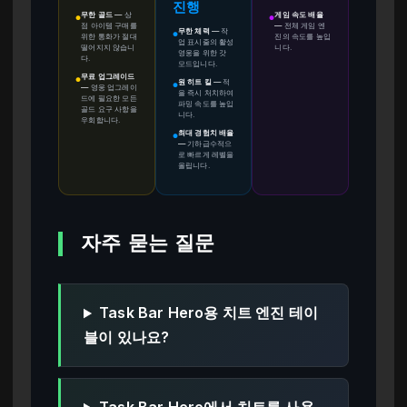
진행
무한 골드
—
상
게임 속도 배율
●
●
점 아이템 구매를
—
전체 게임 엔
무한 체력
—
작
●
위한 통화가 절대
진의 속도를 높입
업 표시줄의 활성
떨어지지 않습니
니다.
영웅을 위한 갓
다.
모드입니다.
무료 업그레이드
●
원 히트 킬
—
적
●
—
영웅 업그레이
을 즉시 처치하여
드에 필요한 모든
파밍 속도를 높입
골드 요구 사항을
니다.
우회합니다.
최대 경험치 배율
●
—
기하급수적으
로 빠르게 레벨을
올립니다.
자주 묻는 질문
Task Bar Hero용 치트 엔진 테이
블이 있나요?