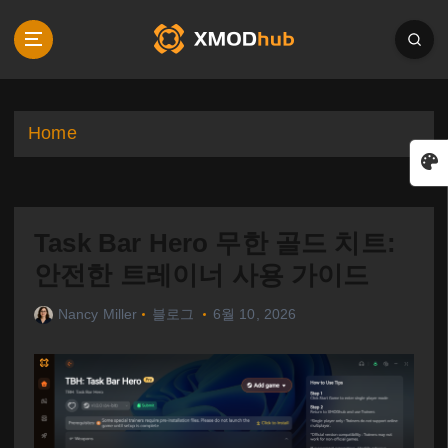
S
k
i
p
t
o
Home
c
o
n
t
Task Bar Hero 무한 골드 치트:
e
n
안전한 트레이너 사용 가이드
t
Nancy Miller
블로그
6월 10, 2026