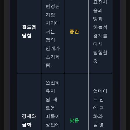
요정사
변경된
슴의
지형
땅과
지역에
월드맵
하늘섬
서는
중간
탐험
경계를
맵의
다시
안개가
탐험할
초기화
것.
됨.
완전히
유지
업데이
됨. 새
트 전
로운
에 금
경제와
떠돌이
화와
낮음
금화
상인에
팰 영