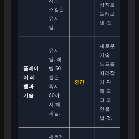
시브
상자로
스킬은
돌려보
유지
낼 것.
됨.
새로운
유지
기술
됨. 레
노드를
플레이
벨 50
따라잡
어 레
캡은
중간
기 위
벨과
즉시
해 도
기술
60까
그 코
지 해
인을
제됨.
벌 것.
새롭게