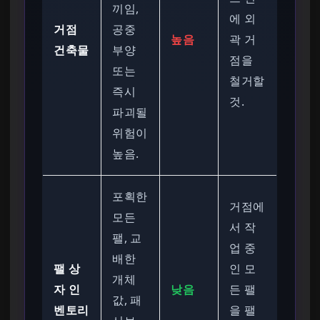
끼임,
에 외
거점
공중
높음
곽 거
건축물
부양
점을
또는
철거할
즉시
것.
파괴될
위험이
높음.
포획한
거점에
모든
서 작
팰, 교
업 중
배한
팰 상
인 모
개체
자 인
낮음
든 팰
값, 패
벤토리
을 팰