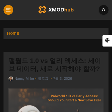
S
k
i
p
t
o
Home
c
o
n
t
팰월드 1.0 vs 얼리 액세스: 세이
e
n
브 데이터, 새로 시작해야 할까?
t
Nancy Miller
블로그
7월 3, 2026