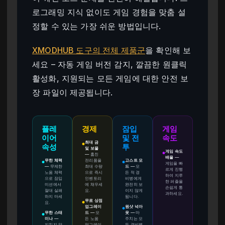
로그래밍 지식 없이도 게임 경험을 맞춤 설
정할 수 있는 가장 쉬운 방법입니다.
XMODHUB 도구의 전체 제품군
을 확인해 보
세요 – 자동 게임 버전 감지, 깔끔한 원클릭
활성화, 지원되는 모든 게임에 대한 안전 보
장 파일이 제공됩니다.
플레
경제
잠입
게임
이어
및 전
속도
최대 금
●
속성
투
및 보물
게임 속도
●
—
훔친
배율
—
무한 체력
전리품을
고스트 모
●
●
게임을 빠
—
무제한
최대 수량
드
—
모
르게 진행
노움 체력
으로 즉시
든 적 경
하여 지루
으로 잠입
인벤토리
비병에게
한 퍼즐을
미션에서
에 채우세
완전히 보
손쉽게 통
절대 실패
요.
이지 않게
과하세요.
하지 마세
됩니다.
무료 상점
요.
●
업그레이
원샷 넉아
●
무한 스태
드
—
모
웃
—
마
●
미나
—
든 노움
주치는 모
지치지 않
업그레이
든 경비병