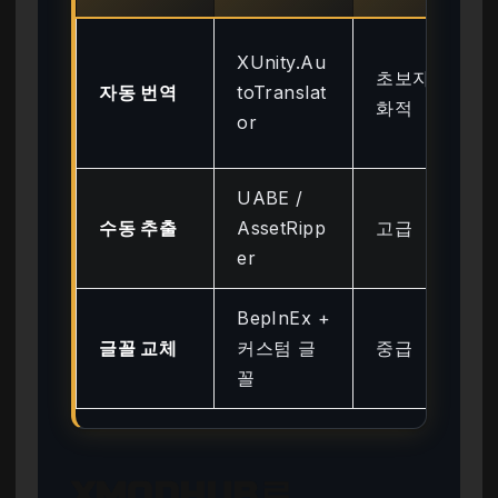
XUnity.Au
초보자 친
자동 번역
toTranslat
화적
or
UABE /
수동 추출
AssetRipp
고급
er
BepInEx +
글꼴 교체
커스텀 글
중급
꼴
XMODHUB로