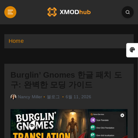
S
k
i
p
t
o
Home
c
o
n
t
Burglin’ Gnomes 한글 패치 도
e
n
구: 완벽한 모딩 가이드
t
Nancy Miller
블로그
6월 11, 2026