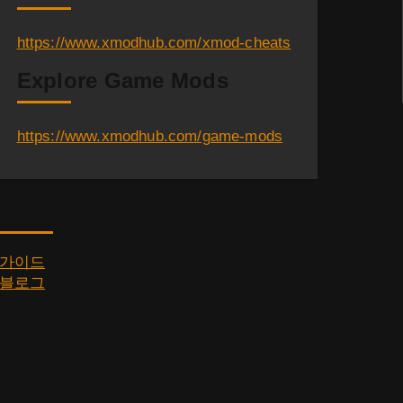
https://www.xmodhub.com/xmod-cheats
Explore Game Mods
https://www.xmodhub.com/game-mods
Category
가이드
블로그