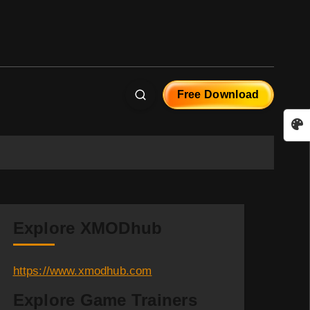
Free Download
Explore XMODhub
https://www.xmodhub.com
Explore Game Trainers