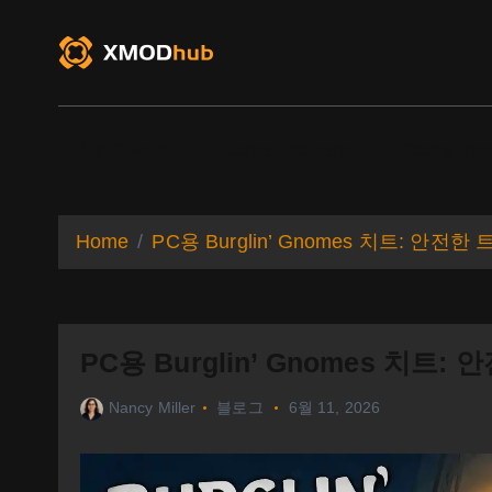
S
k
i
p
t
o
XMODhub
Game Trainers
Game Mo
c
o
n
t
Home
PC용 Burglin’ Gnomes 치트: 안전
e
n
t
PC용 Burglin’ Gnomes 치트
Nancy Miller
블로그
6월 11, 2026