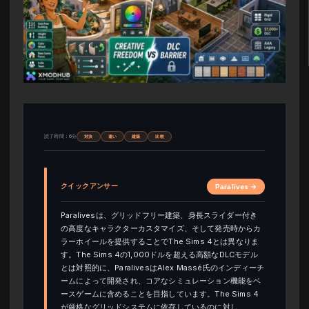
読了時間：6分
対決
違い
建築
比較
クイックアンサー
Paralives →
Paralivesは、グリッドフリー建築、身長スライダー付き
の高度なキャラクターカスタマイズ、そして発売時からカ
ラーホイールを提供することでThe Sims 4とは異なりま
す。The Sims 4の1,000ドルを超える高額なDLCモデル
とは対照的に、ParalivesはAlex Massé氏のインディーチ
ームによって開発され、コアなシミュレーション機能をベ
ースゲームに含めることを目指しています。The Sims 4
が厳格なグリッドシステムに依存しているのに対し、