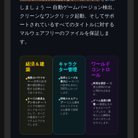
しましょう — 自動ゲームバージョン検出、
クリーンなワンクリック起動、そしてサポ
ートされているすべてのタイトルに対する
マルウェアフリーのファイルを保証しま
す。
経済＆建
キャラク
ワールド
築
ター管理
コントロ
ール
無限のパラマネ
欲求とニーズを
●
●
ー
—
世帯の請求
最大に
—
すべて
時刻を固定
—
完
●
書や建設費を心
の欲求を永久に
璧な照明のため
配する必要はも
100%にロック
に時計を止めま
うありません。
します。
す。
すべての家具を
即時スキルアッ
●
●
ゲーム速度の調
●
アンロック
—
キ
プ
—
どんな趣味
整
—
退屈なタス
ャリアや進行の
やキャリアスキ
クをスピードア
ロックをバイパ
ルも数秒で習得
ップしたり、混
スして、すべて
します。
沌とした瞬間を
の建築モードア
スローダウンさ
イテムにアクセ
せたりします。
スします。