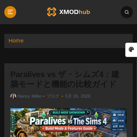
S
k
i
p
t
o
Home
c
o
n
t
Paralives vs ザ・シムズ4：建
e
n
築モードと機能の比較ガイド
t
Nancy Miller
ブログ
5月 26, 2026