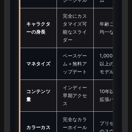
完全にカス
キャラクタ
タマイズ可
年齢ごとに
ーの身長
能なスライ
均一な身長
ダー
ベースゲー
1,000ドル
マネタイズ
ム＋無料ア
以上のDLC
ップデート
モデル
インディー
コンテンツ
10年以上の
早期アクセ
量
拡張パック
ス
完全なカラ
プリセット
カラーカス
ーホイール
のスウォッ