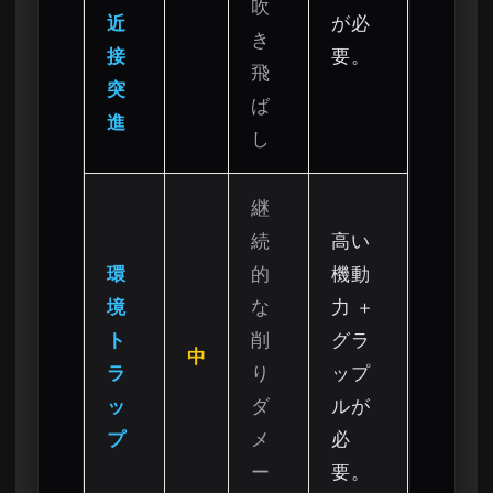
吹
近
が必
き
接
要。
飛
突
ば
進
し
継
続
高い
環
的
機動
境
な
力 ＋
ト
削
グラ
中
ラ
り
ップ
ッ
ダ
ルが
プ
メ
必
ー
要。