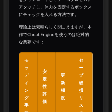
アタッチし、体力を固定するボックス
にチェックを入れる方法です。
理論上は素晴らしく聞こえますが、本
作でCheat Engineを使うのは絶対的
な悪夢です：
モ
セ
ッ
ー
安
デ
更
ブ
定
ィ
新
破
性
ン
頻
損
評
グ
度
リ
価
手
ス