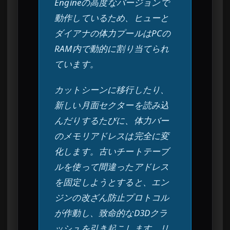
Engineの高度なバージョンで
動作しているため、ヒューと
ダイアナの体力プールはPCの
RAM内で動的に割り当てられ
ています。
カットシーンに移行したり、
新しい月面セクターを読み込
んだりするたびに、体力バー
のメモリアドレスは完全に変
化します。古いチートテーブ
ルを使って間違ったアドレス
を固定しようとすると、エン
ジンの改ざん防止プロトコル
が作動し、致命的なD3Dクラ
ッシュを引き起こします。リ