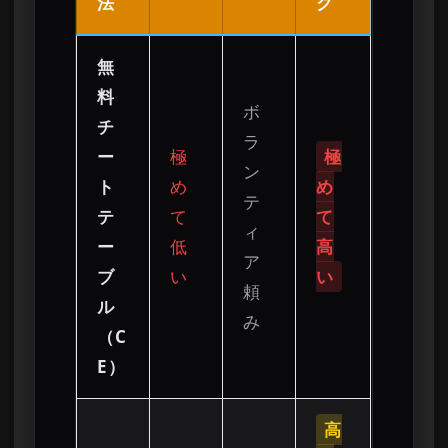
法
ク
無
料
ボ
チ
ラ
ー
極
極
ン
ト
め
め
テ
テ
て
て
ィ
ー
低
高
ア
ブ
い
い
頼
ル
み
（C
E）
高