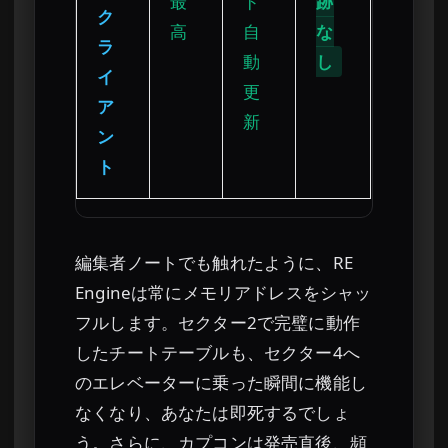
最
ド
跡
ク
高
自
な
ラ
動
し
イ
更
ア
新
ン
ト
編集者ノートでも触れたように、RE
Engineは常にメモリアドレスをシャッ
フルします。セクター2で完璧に動作
したチートテーブルも、セクター4へ
のエレベーターに乗った瞬間に機能し
なくなり、あなたは即死するでしょ
う。さらに、カプコンは発売直後、頻