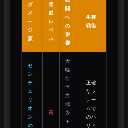
ダ
脅
闘
メ
威
へ
生存
ー
レ
の
戦術
ジ
ベ
影
源
ル
響
大
セ
幅
ン
な
チ
正確
体
ュ
なフ
力
リ
レー
減
オ
ムで
高
少
ン
のパ
＋
の
リィ