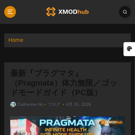
S
k
i
p
t
o
Home
c
o
n
t
最新『プラグマタ』
e
n
（Pragmata）体力無限／ゴッ
t
ドモードガイド（PC版）
Catherine Hu
ブログ
4月 15, 2026