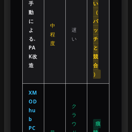
手
い
動
（
に
パ
中
よ
遅
ッ
程
る.
い
チ
度
PA
と
K改
競
造
合
）
XM
OD
ク
hu
ラ
b
ウ
痕
PC