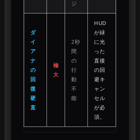
ジ
HUD
ダ
が緑
イ
2秒
に光
ア
間
った
ナ
の
直後
極
の
行
の回
大
回
動
避キ
復
不
ャン
硬
能
セル
直
が必
須。