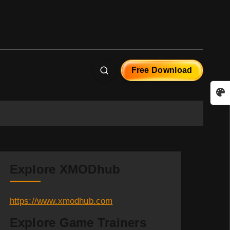
Free Download
Explore XMODhub
https://www.xmodhub.com
Explore Game Trainers