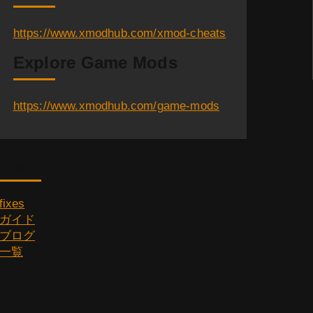
https://www.xmodhub.com/xmod-cheats
Explore Game Mods
https://www.xmodhub.com/game-mods
Category
fixes
ガイド
ブログ
一覧