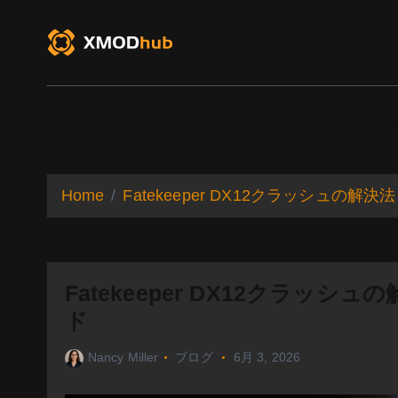
S
k
i
p
t
o
XMODhub
Game Trainers
Game Mo
c
o
n
t
Home
Fatekeeper DX12クラッシュの
e
n
t
Fatekeeper DX12クラッ
ド
Nancy Miller
ブログ
6月 3, 2026