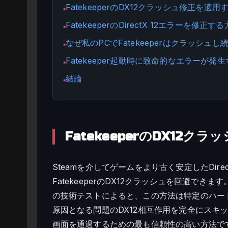
FatekeeperのDX12クラッシュ修正を適用
●
FatekeeperのDirectX 12エラーを修正す
●
なぜ私のPCでFatekeeperはクラッシュし
●
Fatekeeper起動時に致命的なエラーが
●
結論
●
FatekeeperのDX12
Steamを介してゲームをより古く安定したDirec
FatekeeperのDX12クラッシュを回避できます
の技術テストによると、この方法は特定のハー
原因となる問題のDX12相互作用を完全にスキ
画面を通過するための最も信頼性の高い方法で