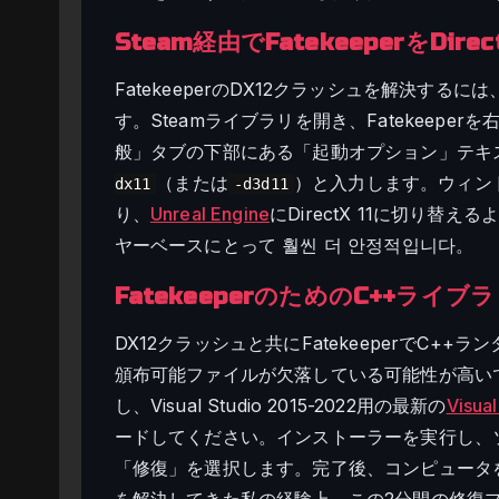
Steam経由でFatekeeperをDire
FatekeeperのDX12クラッシュを解決す
す。Steamライブラリを開き、Fatekeep
般」タブの下部にある「起動オプション」テキ
（または
）と入力します。ウィン
dx11
-d3d11
り、
Unreal Engine
にDirectX 11に切り替
ヤーベースにとって 훨씬 더 안정적입니다。
FatekeeperのためのC++ライブ
DX12クラッシュと共にFatekeeperでC
頒布可能ファイルが欠落している可能性が高いです
し、Visual Studio 2015-2022用の最新の
Visua
ードしてください。インストーラーを実行し、
「修復」を選択します。完了後、コンピュータ
を解決してきた私の経験上、この2分間の修復プ