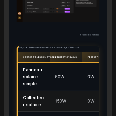
↑ Table des matières
Solarpunk : Statistiques de production et de stockage d’électricité
SOURCE D’ÉNERGIE / STOCKAGE
PRODUCTION (JOUR)
PRODUCTION (NUIT)
Panneau
solaire
50W
0W
simple
Collecteu
150W
0W
r solaire