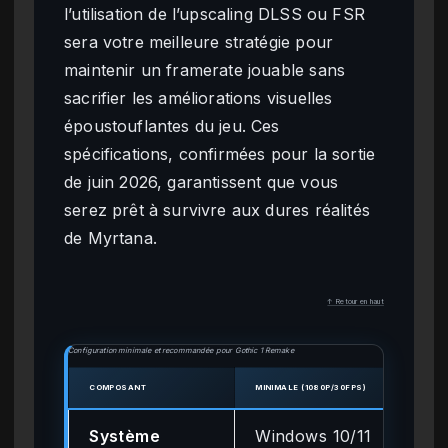
l’utilisation de l’upscaling DLSS ou FSR
sera votre meilleure stratégie pour
maintenir un framerate jouable sans
sacrifier les améliorations visuelles
époustouflantes du jeu. Ces
spécifications, confirmées pour la sortie
de juin 2026, garantissent que vous
serez prêt à survivre aux dures réalités
de Myrtana.
↑ Retour en haut
Configuration minimale et recommandée pour Gothic 1 Remake
COMPOSANT
MINIMALE (1080P/30FPS)
RECO
Système
Windows 10/11
Wi