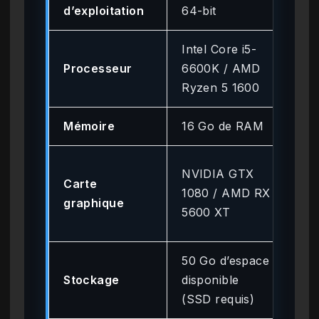
d’exploitation
64-bit
64-
Intel Core i5-
Int
Processeur
6600K / AMD
87
Ryzen 5 1600
Ry
Mémoire
16 Go de RAM
16
NV
NVIDIA GTX
Carte
206
1080 / AMD RX
graphique
AM
5600 XT
XT
50 Go d’espace
50 
Stockage
disponible
dis
(SSD requis)
(SS